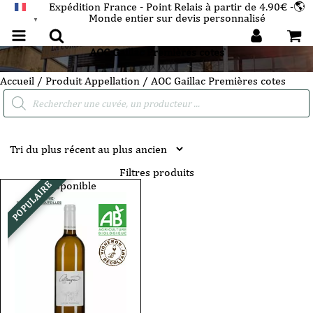
Expédition France - Point Relais à partir de 4.90€ -🌎
Monde entier sur devis personnalisé
FRANÇAIS
▼
AOC Gaillac Premières cotes
Accueil
/ Produit Appellation / AOC Gaillac Premières cotes
Recherche
de
produits
Filtres produits
Disponible
POPULAIRE