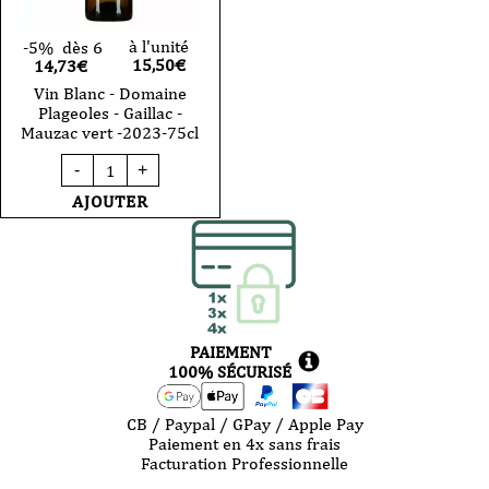
à l'unité
-5%
dès 6
15,50
€
14,73€
Vin Blanc - Domaine
Plageoles - Gaillac -
Mauzac vert -2023-75cl
quantité
-
+
de
Vin
AJOUTER
Blanc
-
Domaine
Plageoles
-
Gaillac
-
Mauzac
PAIEMENT
vert
-2023-
100% SÉCURISÉ
75cl
CB / Paypal / GPay / Apple Pay
Paiement en 4x sans frais
Facturation Professionnelle