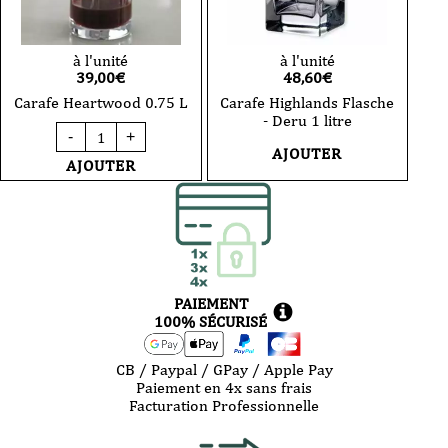
à l'unité
à l'unité
39,00
€
48,60
€
Carafe Heartwood 0.75 L
Carafe Highlands Flasche
- Deru 1 litre
quantité
-
+
de
AJOUTER
Carafe
AJOUTER
Heartwood
0.75
L
PAIEMENT
100% SÉCURISÉ
CB / Paypal / GPay / Apple Pay
Paiement en 4x sans frais
Facturation Professionnelle