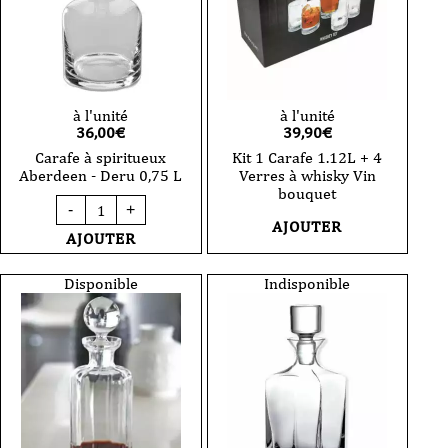
à l'unité
à l'unité
36,00
€
39,90
€
Carafe à spiritueux
Kit 1 Carafe 1.12L + 4
Aberdeen - Deru 0,75 L
Verres à whisky Vin
bouquet
quantité
-
+
de
AJOUTER
Carafe
AJOUTER
à
spiritueux
Aberdeen
Disponible
Indisponible
-
Deru
0,75
L