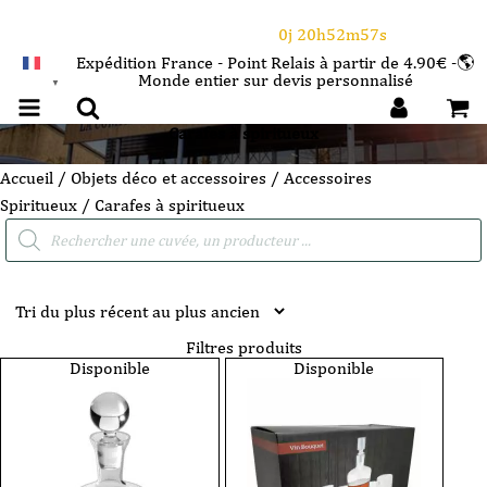
⌛Ce Week-end : 10€ de remise dès 150€ d'achat
avec le code CANICULE
0j 20h52m56s
Expédition France - Point Relais à partir de 4.90€ -🌎
Monde entier sur devis personnalisé
FRANÇAIS
▼
Carafes à spiritueux
Accueil
/
Objets déco et accessoires
/
Accessoires
Spiritueux
/ Carafes à spiritueux
Recherche
de
produits
Filtres produits
Disponible
Disponible