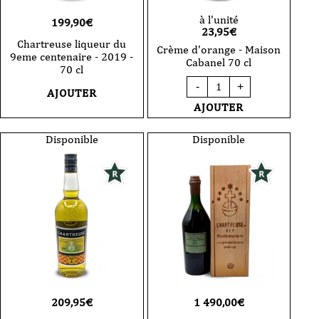
à l'unité
199,90
€
23,95
€
Chartreuse liqueur du
Crème d'orange - Maison
9eme centenaire - 2019 -
Cabanel 70 cl
70 cl
quantité
-
+
de
AJOUTER
Crème
AJOUTER
d'orange
-
Maison
Disponible
Disponible
Cabanel
70
cl
209,95
€
1 490,00
€