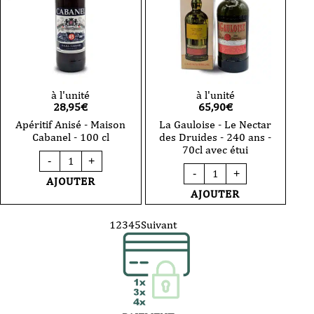
à l'unité
à l'unité
28,95
€
65,90
€
Apéritif Anisé - Maison
La Gauloise - Le Nectar
Cabanel - 100 cl
des Druides - 240 ans -
70cl avec étui
quantité
-
+
de
quantité
-
+
Apéritif
de
AJOUTER
Anisé
La
AJOUTER
-
Gauloise
Maison
-
Cabanel
Le
1
2
3
4
5
Suivant
-
Nectar
100
des
cl
Druides
-
240
ans
-
70cl