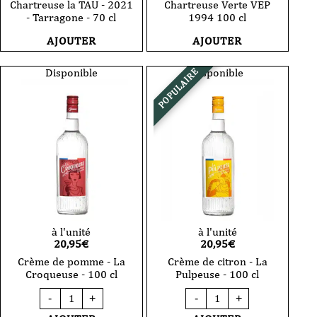
Chartreuse la TAU - 2021
Chartreuse Verte VEP
- Tarragone - 70 cl
1994 100 cl
AJOUTER
AJOUTER
Disponible
Disponible
POPULAIRE
à l'unité
à l'unité
20,95
€
20,95
€
Crème de pomme - La
Crème de citron - La
Croqueuse - 100 cl
Pulpeuse - 100 cl
quantité
quantité
-
+
-
+
de
de
Crème
Crème