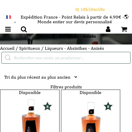
⌛Ce Week-end : 10€ de remise dès 150€ d'achat
avec le code CANICULE
0j 18h50m58s
Expédition France - Point Relais à partir de 4.90€ -🌎
Monde entier sur devis personnalisé
FRANÇAIS
▼
Liqueurs - Absinthes - Anisés
Accueil
/
Spiritueux
/ Liqueurs - Absinthes - Anisés
Recherche
de
produits
Filtres produits
Disponible
Disponible