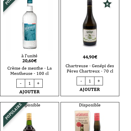
-
2017
-
50cl
à l'unité
44,90
€
20,60
€
Chartreuse - Genépi des
Crème de menthe - La
Pères Chartreux - 70 cl
Mentheuse - 100 cl
quantité
quantité
-
+
de
-
+
de
Chartreuse
AJOUTER
Crème
AJOUTER
-
de
Genépi
menthe
des
-
Disponible
Disponible
POPULAIRE
Pères
La
Chartreux
Mentheuse
-
-
70
100
cl
cl