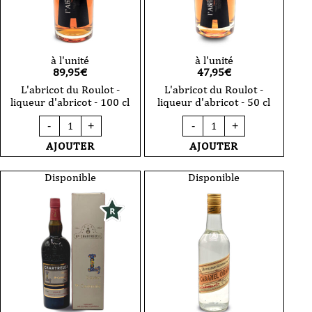
à l'unité
à l'unité
89,95
€
47,95
€
L'abricot du Roulot -
L'abricot du Roulot -
liqueur d'abricot - 100 cl
liqueur d'abricot - 50 cl
quantité
quantité
-
+
-
+
de
de
L'abricot
L'abricot
AJOUTER
AJOUTER
du
du
Roulot
Roulot
-
-
Disponible
Disponible
liqueur
liqueur
d'abricot
d'abricot
-
-
100
50
cl
cl