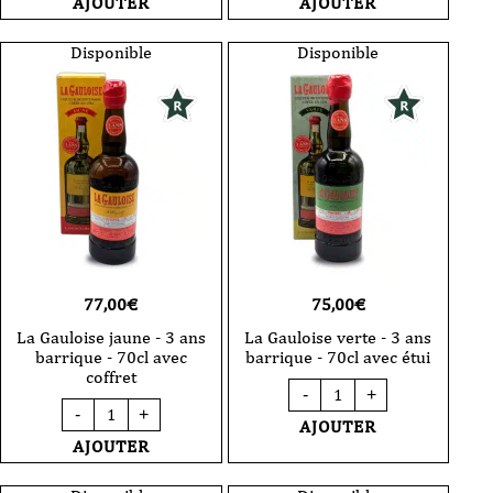
AJOUTER
AJOUTER
de
de
pomme
citron
-
-
Disponible
Disponible
La
La
Croqueuse
Pulpeuse
-
-
100
100
cl
cl
77,00
€
75,00
€
La Gauloise jaune - 3 ans
La Gauloise verte - 3 ans
barrique - 70cl avec
barrique - 70cl avec étui
coffret
quantité
-
+
de
quantité
-
+
La
de
AJOUTER
Gauloise
La
AJOUTER
verte
Gauloise
-
jaune
3