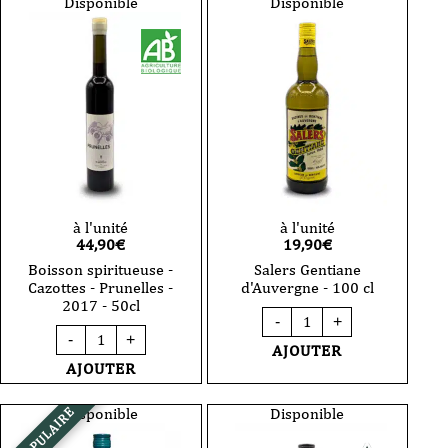
-
Disponible
Disponible
ans
3
barrique
ans
-
barrique
70cl
-
avec
70cl
étui
avec
coffret
à l'unité
à l'unité
44,90
€
19,90
€
Boisson spiritueuse -
Salers Gentiane
Cazottes - Prunelles -
d'Auvergne - 100 cl
2017 - 50cl
quantité
-
+
de
quantité
-
+
Salers
de
AJOUTER
Gentiane
Boisson
AJOUTER
d'Auvergne
spiritueuse
-
-
100
Cazottes
Disponible
Disponible
POPULAIRE
cl
-
Prunelles