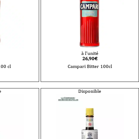
à l'unité
26,90
€
100 cl
Campari Bitter 100cl
quantité
de
Campari
Bitter
e
Disponible
100cl