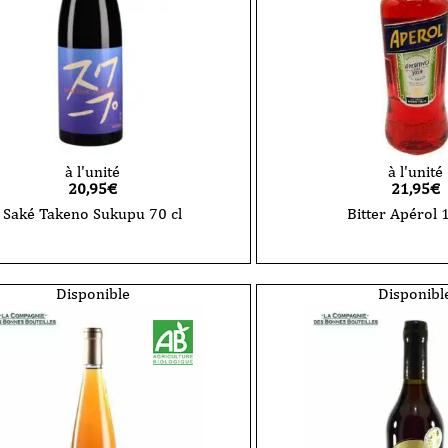
à l'unité
à l'unité
20,95
€
21,95
€
Saké Takeno Sukupu 70 cl
Bitter Apérol 
quantité
de
Saké
Takeno
Disponible
Disponibl
Sukupu
70
cl