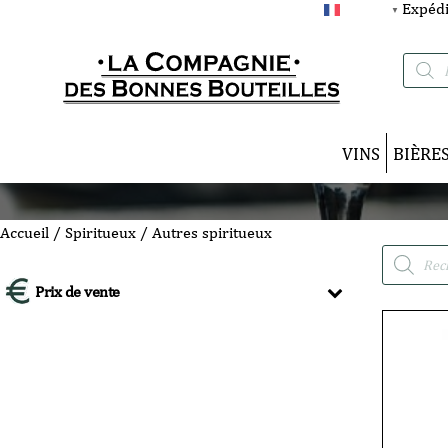
Expédi
FRANÇAIS
▼
Recherc
de
produits
VINS
BIÈRE
Accueil
/
Spiritueux
/ Autres spiritueux
Recherche
de
Prix de vente
produits