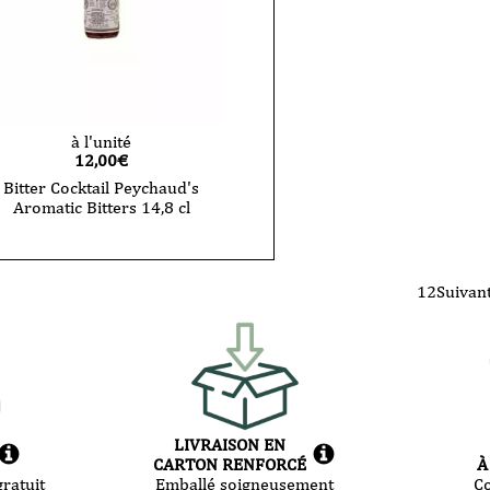
à l'unité
12,00
€
Bitter Cocktail Peychaud's
Aromatic Bitters 14,8 cl
1
2
Suivan
LIVRAISON EN
CARTON RENFORCÉ
À
ratuit
Emballé soigneusement
C