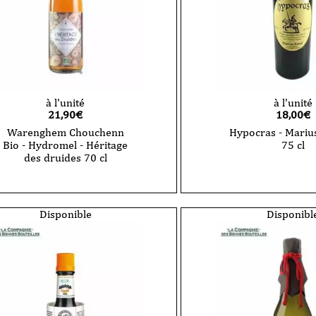
à l'unité
à l'unité
21,90
€
18,00
€
Warenghem Chouchenn
Hypocras - Marius
Bio - Hydromel - Héritage
75 cl
des druides 70 cl
quantité
de
Warenghem
Chouchenn
Disponible
Disponibl
Bio
-
Hydromel
-
Héritage
des
druides
70
cl