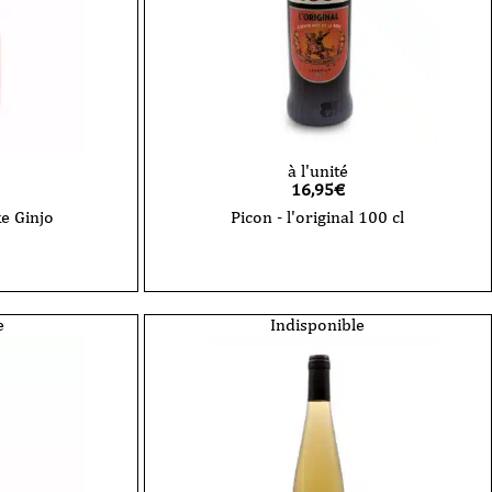
à l'unité
16,95
€
ke Ginjo
Picon - l'original 100 cl
quantité
de
Picon
-
l'original
e
Indisponible
100
cl