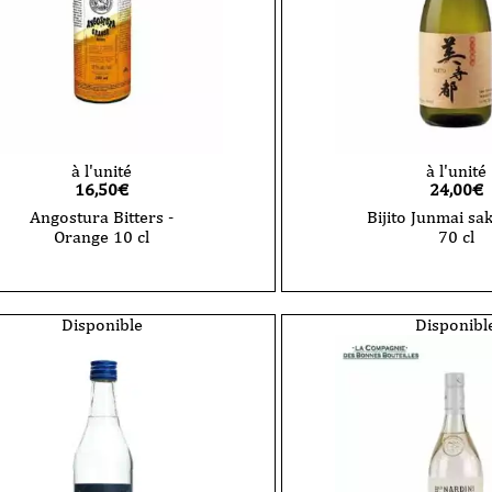
à l'unité
à l'unité
16,50
€
24,00
€
Angostura Bitters -
Bijito Junmai sa
Orange 10 cl
70 cl
quantité
de
Angostura
Bitters
Disponible
Disponibl
-
Orange
10
cl