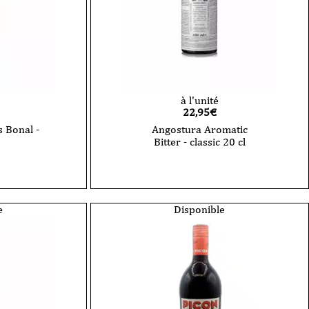
à l'unité
22,95
€
 Bonal -
Angostura Aromatic
Bitter - classic 20 cl
quantité
de
Angostura
Aromatic
Bitter
e
Disponible
-
classic
20
cl