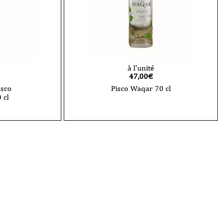
à l'unité
47,00
€
isco
Pisco Waqar 70 cl
 cl