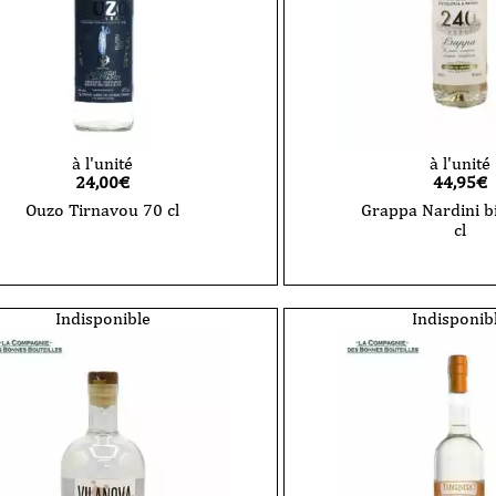
à l'unité
à l'unité
24,00
€
44,95
€
Ouzo Tirnavou 70 cl
Grappa Nardini b
cl
quantité
de
quantité
Ouzo
de
Tirnavou
Grappa
70
Nardini
Indisponible
Indisponib
cl
bianca
70
cl