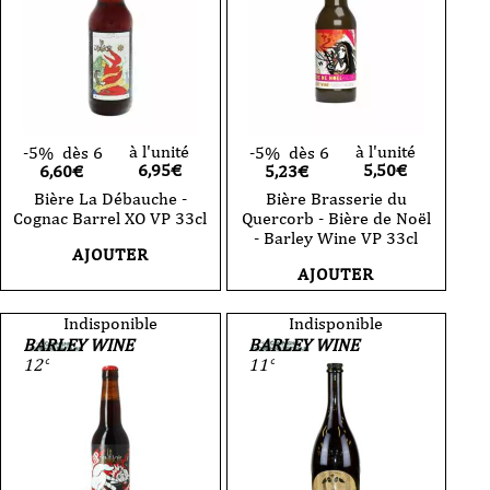
à l'unité
à l'unité
-5%
dès 6
-5%
dès 6
6,95
€
5,50
€
6,60€
5,23€
Bière La Débauche -
Bière Brasserie du
Cognac Barrel XO VP 33cl
Quercorb - Bière de Noël
- Barley Wine VP 33cl
AJOUTER
AJOUTER
Indisponible
Indisponible
BARLEY WINE
BARLEY WINE
12°
11°