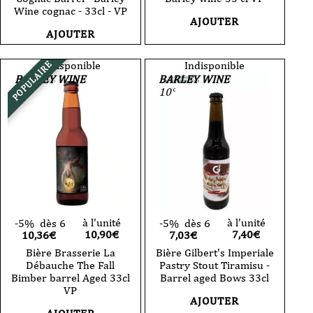
Wine cognac - 33cl - VP
AJOUTER
AJOUTER
Indisponible
Indisponible
POPULAIRE
BARLEY WINE
BARLEY WINE
12°
10°
à l'unité
à l'unité
-5%
dès 6
-5%
dès 6
10,90
€
7,40
€
10,36€
7,03€
Bière Brasserie La
Bière Gilbert's Imperiale
Débauche The Fall
Pastry Stout Tiramisu -
Bimber barrel Aged 33cl
Barrel aged Bows 33cl
VP
AJOUTER