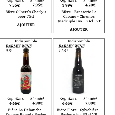
à l'unité
à l'unité
-5%
dès 6
-5%
dès 6
7,95
€
4,20
€
7,55€
3,99€
Bière Gilbert's Charly's
Bière - Brasserie La
beer 75cl
Cabane - Chronos
Quadruple Bio - 33cl - VP
AJOUTER
AJOUTER
Indisponible
Indisponible
BARLEY WINE
BARLEY WINE
9.5°
11.5°
à l'unité
à l'unité
-5%
dès 6
-5%
dès 6
4,90
€
7,00
€
4,66€
6,65€
Bière La Débauche -
Bière Flore - Sylvebière -
Cognac Barrel - Barley
Barley wine 33 cl VP