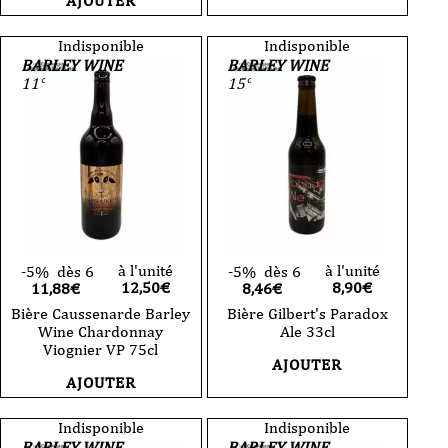
AJOUTER
Indisponible
Indisponible
BARLEY WINE
BARLEY WINE
11°
15°
à l'unité
à l'unité
-5%
dès 6
-5%
dès 6
12,50
€
8,90
€
11,88€
8,46€
Bière Caussenarde Barley
Bière Gilbert's Paradox
Wine Chardonnay
Ale 33cl
Viognier VP 75cl
AJOUTER
AJOUTER
Indisponible
Indisponible
BARLEY WINE
BARLEY WINE