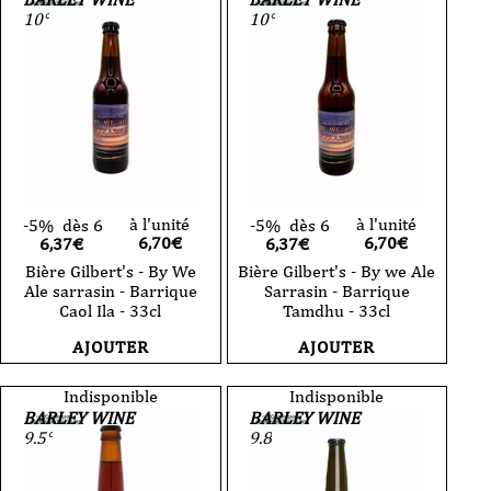
10°
10°
à l'unité
à l'unité
-5%
dès 6
-5%
dès 6
6,70
€
6,70
€
6,37€
6,37€
Bière Gilbert's - By We
Bière Gilbert's - By we Ale
Ale sarrasin - Barrique
Sarrasin - Barrique
Caol Ila - 33cl
Tamdhu - 33cl
AJOUTER
AJOUTER
Indisponible
Indisponible
BARLEY WINE
BARLEY WINE
9.5°
9.8