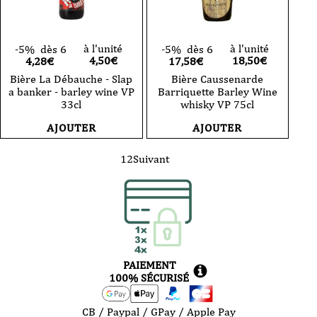
à l'unité
à l'unité
-5%
dès 6
-5%
dès 6
4,50
€
18,50
€
4,28€
17,58€
Bière La Débauche - Slap
Bière Caussenarde
a banker - barley wine VP
Barriquette Barley Wine
33cl
whisky VP 75cl
AJOUTER
AJOUTER
1
2
Suivant
PAIEMENT
100% SÉCURISÉ
CB / Paypal / GPay / Apple Pay