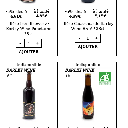
à l'unité
à l'unité
-5%
dès 6
-5%
dès 6
4,85
€
5,15
€
4,61€
4,89€
Bière Iron Brewery -
Bière Caussenarde Barley
Barley Wine Panettone
Wine BA VP 33cl
33 cl
quantité
-
+
de
quantité
-
+
Bière
de
AJOUTER
Caussenarde
Bière
AJOUTER
Barley
Iron
Wine
Brewery
BA
-
Indisponible
Indisponible
VP
Barley
BARLEY WINE
BARLEY WINE
33cl
Wine
9.1°
10°
Panettone
33
cl