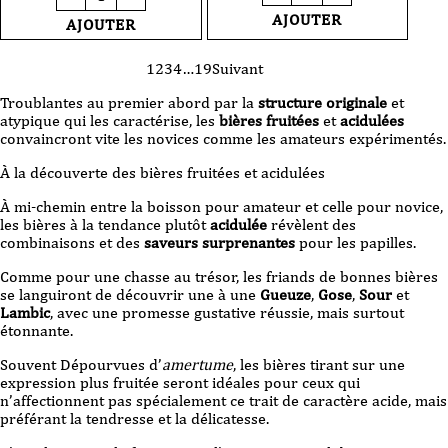
de
Bière
Bière
AJOUTER
AJOUTER
Cantillon
o'clock
Ashanti
-
2025
Pride
1
2
3
4
…
19
Suivant
75
-
cl
Tropical
Troublantes au premier abord par la
structure originale
et
Sour
atypique qui les caractérise, les
bières fruitées
et
acidulées
-
convaincront vite les novices comme les amateurs expérimentés.
44
cl
À la découverte des bières fruitées et acidulées
CAN
À mi-chemin entre la boisson pour amateur et celle pour novice,
les bières à la tendance plutôt
acidulée
révèlent des
combinaisons et des
saveurs surprenantes
pour les papilles.
Comme pour une chasse au trésor, les friands de bonnes bières
se languiront de découvrir une à une
Gueuze
,
Gose
,
Sour
et
Lambic
, avec une promesse gustative réussie, mais surtout
étonnante.
Souvent Dépourvues d’
amertume
, les bières tirant sur une
expression plus fruitée seront idéales pour ceux qui
n’affectionnent pas spécialement ce trait de caractère acide, mais
préférant la tendresse et la délicatesse.