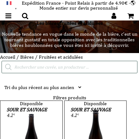
Expédition France - Point Relais à partir de 4.90€ -🌎
Monde entier sur devis personnalisé
FRANÇAIS
▼
Les bières fruitées et acidulées
Nouvelle tendance en vogue dans le monde de la bière, c’est un
tournant gustatif en totale opposition avec les traditionnelles
bières houblonnées que vous êtes ici invité à découvrir.
Accueil
/
Bières
/ Fruitées et acidulées
Recherche
de
produits
Filtres produits
Disponible
Disponible
SOUR ET SAUVAGE
SOUR ET SAUVAGE
4.2°
4.2°