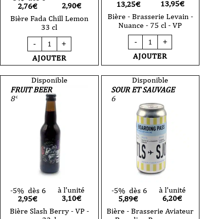
13,95
€
13,25€
2,90
€
2,76€
Bière - Brasserie Levain -
Bière Fada Chill Lemon
Nuance - 75 cl - VP
33 cl
quantité
quantité
-
+
-
+
de
de
Bière
Bière
AJOUTER
AJOUTER
-
Fada
Brasserie
Chill
Levain
Lemon
Disponible
Disponible
-
33
FRUIT BEER
SOUR ET SAUVAGE
Nuance
cl
8°
6
-
75
cl
-
VP
à l'unité
à l'unité
-5%
dès 6
-5%
dès 6
3,10
€
6,20
€
2,95€
5,89€
Bière Slash Berry - VP -
Bière - Brasserie Aviateur