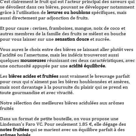
C’est clairement le fruit qui est l’acteur principal des saveurs qui
se dévoilent dans ces bières, pouvant se développer notamment
grâce à l’utilisation de
levures
ou
houblons
spécifiques, mais
aussi directement par adjonction de fruits.
Et pour cause : cerises, framboises, mangue, noix de coco et
autres membres de la famille des fruits se mêlent en bouche
pour vous laisser sur une
sensation douce
et
sucrée.
Vous aurez le choix entre des bières se laissant aller plutôt vers
l’acidité ou l’amertume, mais les indécis trouveront aussi
quelques
mousseuses
réunissant ces deux caractéristiques, avec
une onctuosité appuyée par une
acidité équilibrée
.
Les
bières acides et fruitées
sont vraiment le breuvage parfait
pour ceux qui n’aiment pas les
bières houblonnées et amères
,
mais sont davantage à la poursuite du plaisir qui se prend en
toute gourmandise et avec vivacité.
Notre sélection des meilleures bières acidulées aux arômes
fruités
Dans un format de petite bouteille, on vous propose une
Lindeman’s Faro VC. Pour seulement 1.85 €, elle dégage des
notes fruitées
qui se marient avec un équilibre parfait à des
arômes boisés
.