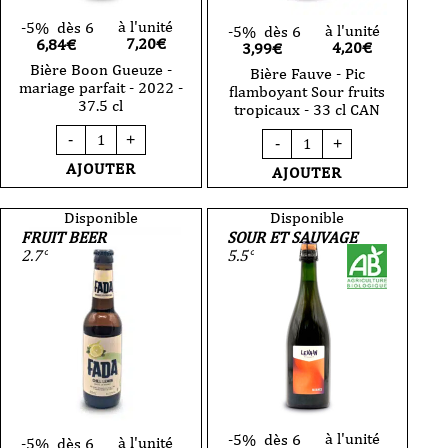
à l'unité
-5%
dès 6
à l'unité
-5%
dès 6
7,20
€
6,84€
4,20
€
3,99€
Bière Boon Gueuze -
Bière Fauve - Pic
mariage parfait - 2022 -
flamboyant Sour fruits
37.5 cl
tropicaux - 33 cl CAN
quantité
quantité
-
+
-
+
de
de
Bière
Bière
AJOUTER
AJOUTER
Boon
Fauve
Gueuze
-
-
Pic
Disponible
Disponible
mariage
flamboyant
FRUIT BEER
SOUR ET SAUVAGE
parfait
Sour
2.7°
5.5°
-
fruits
2022
tropicaux
-
-
37.5
33
cl
cl
CAN
à l'unité
-5%
dès 6
à l'unité
-5%
dès 6