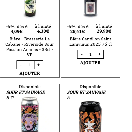
cl
VP
à l'unité
à l'unité
-5%
dès 6
-5%
dès 6
4,30
€
29,90
€
4,09€
28,41€
Bière - Brasserie La
Bière Cantillon Saint
Cabane - Riverside Sour
Lamvinus 2025 75 cl
Passion Ananas - 33cl -
quantité
-
+
VP
de
Bière
quantité
AJOUTER
-
+
Cantillon
de
Saint
Bière
AJOUTER
Lamvinus
-
2025
Brasserie
75
La
Disponible
Disponible
cl
Cabane
SOUR ET SAUVAGE
SOUR ET SAUVAGE
-
8.7°
6
Riverside
Sour
Passion
Ananas
-
33cl
-