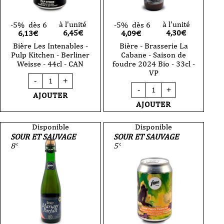
VP
à l'unité
à l'unité
-5%
dès 6
-5%
dès 6
6,45
€
4,30
€
6,13€
4,09€
Bière Les Intenables -
Bière - Brasserie La
Pulp Kitchen - Berliner
Cabane - Saison de
Weisse - 44cl - CAN
foudre 2024 Bio - 33cl -
VP
quantité
-
+
de
quantité
-
+
Bière
de
AJOUTER
Les
Bière
AJOUTER
Intenables
-
-
Brasserie
Pulp
La
Disponible
Disponible
Kitchen
Cabane
SOUR ET SAUVAGE
SOUR ET SAUVAGE
-
-
8°
5°
Berliner
Saison
Weisse
de
-
foudre
44cl
2024
-
Bio
CAN
-
33cl
-
VP