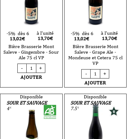
à l'unité
à l'unité
-5%
dès 6
-5%
dès 6
13,70
€
13,70
€
13,02€
13,02€
Bière Brasserie Mont
Bière Brasserie Mont
Saleve - Gingembre - Sour
Saleve - Grape Ale -
Ale 75 cl VP
Mondeuse et Cetera 75 cl
VP
quantité
-
+
de
quantité
-
+
Bière
de
AJOUTER
Brasserie
Bière
AJOUTER
Mont
Brasserie
Saleve
Mont
-
Saleve
Disponible
Disponible
Gingembre
-
SOUR ET SAUVAGE
SOUR ET SAUVAGE
-
Grape
4°
7.5°
Sour
Ale
Ale
-
75
Mondeuse
cl
et
VP
Cetera
75