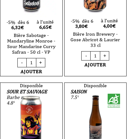
VP
à l'unité
-5%
dès 6
à l'unité
-5%
dès 6
4,00
€
3,80€
6,65
€
6,32€
Bière Iron Brewery -
Bière Sabotage -
Gose Abricot & Laurier
Mandaryline Monroe -
33 cl
Sour Mandarine Curry
Safran - 50 cl - VP
quantité
-
+
de
quantité
-
+
Bière
AJOUTER
de
Iron
Bière
AJOUTER
Brewery
Sabotage
-
-
Gose
Mandaryline
Disponible
Disponible
Abricot
Monroe
SOUR ET SAUVAGE
SAISON
&
-
Barbe r...
7.5°
Laurier
Sour
33
4.8°
Mandarine
cl
Curry
Safran
-
50
cl
-