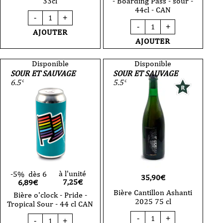
33cl
- Boarding Pass - sour -
44cl - CAN
quantité
-
+
de
quantité
-
+
Bière
de
AJOUTER
Slash
Bière
AJOUTER
Berry
-
-
Brasserie
VP
Aviateur
Disponible
Disponible
-
-
SOUR ET SAUVAGE
SOUR ET SAUVAGE
33cl
Boarding
6.5°
5.5°
Pass
-
sour
-
44cl
-
CAN
à l'unité
-5%
dès 6
35,90
€
7,25
€
6,89€
Bière Cantillon Ashanti
Bière o'clock - Pride -
2025 75 cl
Tropical Sour - 44 cl CAN
quantité
quantité
-
+
-
+
de