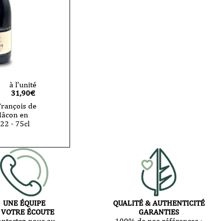
à l'unité
31,90
€
François de
Mâcon en
22 - 75cl
UNE ÉQUIPE
QUALITÉ & AUTHENTICITÉ
 VOTRE ÉCOUTE
GARANTIES
ontactez-nous au
100% de nos références :