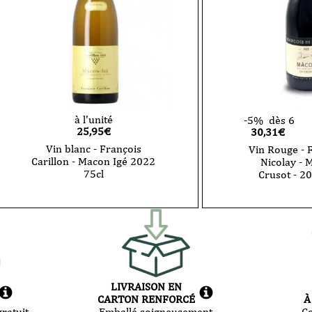
à l'unité
-5%
dès 6
25,95
€
30,31€
Vin blanc - François
Vin Rouge - 
Carillon - Macon Igé 2022
Nicolay - 
75cl
Crusot - 20
LIVRAISON EN
CARTON RENFORCÉ
À
ratuit
Emballé soigneusement
C