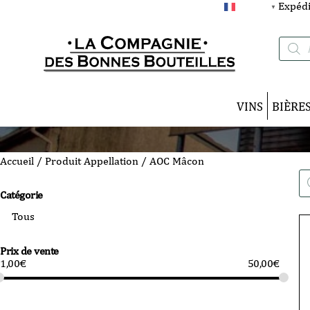
Expédi
FRANÇAIS
▼
Recherc
de
produits
VINS
BIÈRE
Accueil
/ Produit Appellation / AOC Mâcon
Re
de
Catégorie
pro
Prix de vente
1,00
€
50,00
€