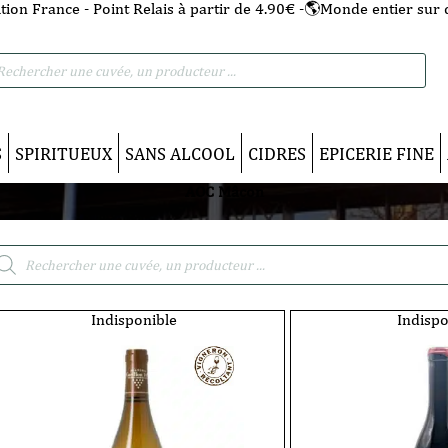
tion France - Point Relais à partir de 4.90€ -🌎Monde entier sur 
he
S
SPIRITUEUX
SANS ALCOOL
CIDRES
EPICERIE FINE
AOC Mâcon
cherche
duits
Indisponible
Indispo