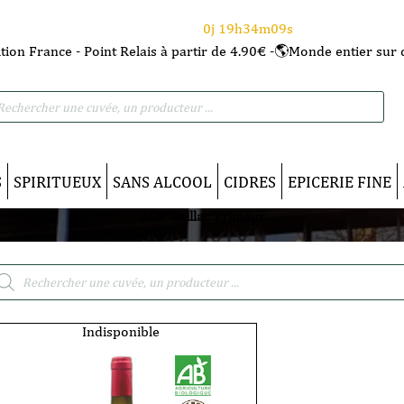
⌛Ce Week-end : 10€ de remise dès 150€ d'achat
avec le code CANICULE
0j 19h34m08s
tion France - Point Relais à partir de 4.90€ -🌎Monde entier sur 
he
S
SPIRITUEUX
SANS ALCOOL
CIDRES
EPICERIE FINE
AOP Gaillac Primeur
cherche
duits
Indisponible