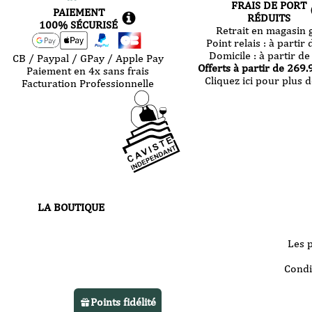
FRAIS DE PORT
PAIEMENT
RÉDUITS
100% SÉCURISÉ
Retrait en magasin g
Point relais :
à partir 
Domicile :
à partir de
CB / Paypal / GPay / Apple Pay
Offerts à partir de
269.
Paiement en 4x sans frais
Cliquez ici pour plus d
Facturation Professionnelle
LA BOUTIQUE
30 route de Castres
81000 Albi
Les 
Votre boutique vous accueille
Condi
du
mardi au samedi
de 10h à 13h
Points fidélité
et de 14h à 22h