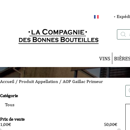
Expédi
FRANÇAIS
▼
Recherc
de
produits
VINS
BIÈRE
Accueil
/ Produit Appellation / AOP Gaillac Primeur
Re
de
Catégorie
pro
Prix de vente
1,00
€
50,00
€