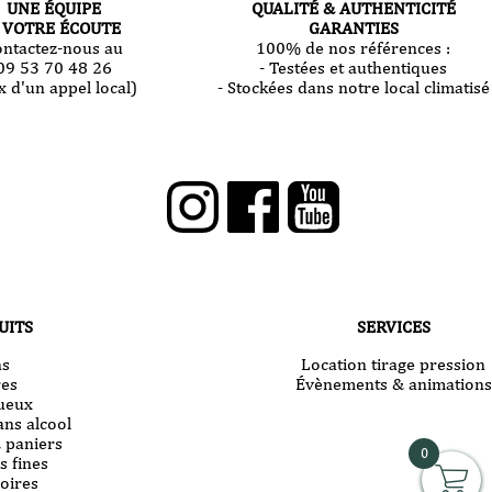
UNE ÉQUIPE
QUALITÉ & AUTHENTICITÉ
 VOTRE ÉCOUTE
GARANTIES
ontactez-nous au
100% de nos références :
09 53 70 48 26
- Testées et authentiques
x d'un appel local)
- Stockées dans notre local climatisé
UITS
SERVICES
ns
Location tirage pression
res
Évènements & animations
tueux
ans alcool
& paniers
0
s fines
oires