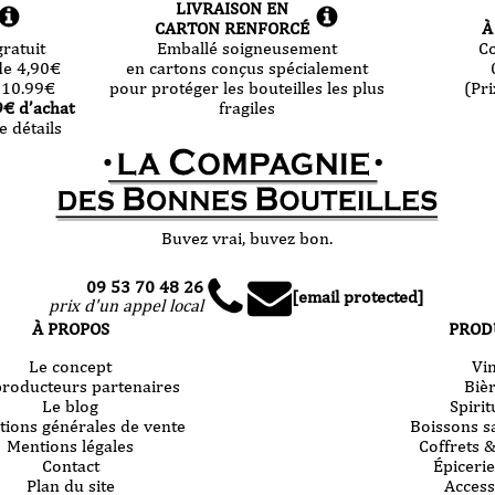
LIVRAISON EN
CARTON RENFORCÉ
À
ratuit
Emballé soigneusement
C
de 4,90
€
en cartons conçus spécialement
 10.99
€
pour protéger les bouteilles les plus
(Pri
9
€ d’achat
fragiles
e détails
Buvez vrai, buvez bon.
09 53 70 48 26
[email protected]
prix d'un appel local
À PROPOS
PROD
Le concept
Vi
producteurs partenaires
Biè
Le blog
Spiri
tions générales de vente
Boissons s
Mentions légales
Coffrets 
Contact
Épicerie
Plan du site
Access