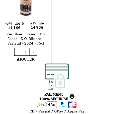
à l'unité
-5%
dès 6
14,90
€
14,16€
Vin Blanc - Ramon Do
Casar - D.O. Ribiero -
Varietal - 2024 - 75cl
quantité
-
+
de
Vin
AJOUTER
Blanc
-
Ramon
Do
Casar
-
D.O.
Ribiero
PAIEMENT
-
Varietal
100% SÉCURISÉ
-
2024
-
CB / Paypal / GPay / Apple Pay