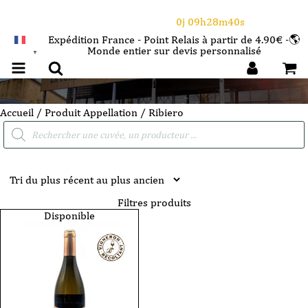
⌛Ce Week-end : 10€ de remise dès 150€ d'achat
avec le code CANICULE
0j 09h28m39s
Expédition France - Point Relais à partir de 4.90€ -🌎
Monde entier sur devis personnalisé
FRANÇAIS
▼
Ribiero
Accueil
/ Produit Appellation / Ribiero
Recherche
de
produits
Filtres produits
Disponible