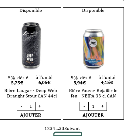
Road
-
Disponible
Disponible
Stookolie
-
Imperial
Stout
Caramel
Noix
de
Pécan
-
CAN
33cl
à l'unité
à l'unité
-5%
dès 6
-5%
dès 6
6,05
€
4,15
€
5,75€
3,94€
Bière Laugar - Deep Web
Bière Fauve- Rejaillir le
- Draught Stout CAN 44cl
feu - NEIPA 33 cl CAN
quantité
quantité
-
+
-
+
de
de
Bière
Bière
AJOUTER
AJOUTER
Laugar
Fauve-
-
Rejaillir
Deep
le
1
2
3
4
…
33
Suivant
Web
feu