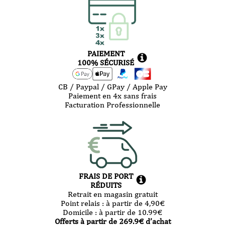
-
-
Draught
NEIPA
Stout
33
CAN
cl
44cl
CAN
PAIEMENT
100% SÉCURISÉ
CB / Paypal / GPay / Apple Pay
Paiement en 4x sans frais
Facturation Professionnelle
FRAIS DE PORT
RÉDUITS
Retrait en magasin gratuit
Point relais :
à partir de 4,90
€
Domicile :
à partir de 10.99
€
Offerts à partir de
269.9
€ d’achat