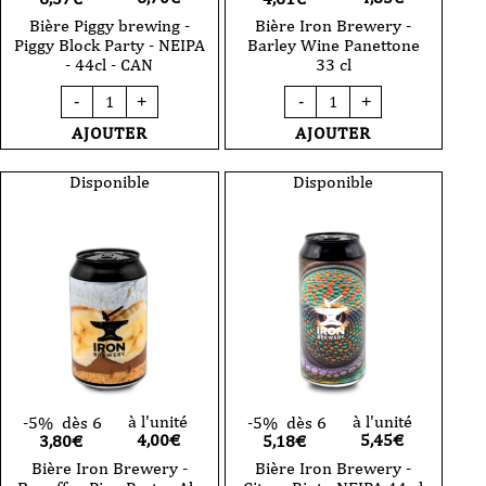
Bière Piggy brewing -
Bière Iron Brewery -
Piggy Block Party - NEIPA
Barley Wine Panettone
- 44cl - CAN
33 cl
quantité
quantité
-
+
-
+
de
de
Bière
Bière
AJOUTER
AJOUTER
Piggy
Iron
brewing
Brewery
-
-
Disponible
Disponible
Piggy
Barley
Block
Wine
Party
Panettone
-
33
NEIPA
cl
-
44cl
-
CAN
à l'unité
à l'unité
-5%
dès 6
-5%
dès 6
4,00
€
5,45
€
3,80€
5,18€
Bière Iron Brewery -
Bière Iron Brewery -