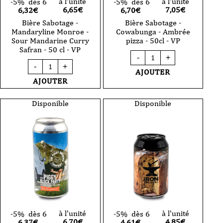
à l'unité
à l'unité
-5%
dès 6
-5%
dès 6
6,65
€
7,05
€
6,32€
6,70€
Bière Sabotage -
Bière Sabotage -
Mandaryline Monroe -
Cowabunga - Ambrée
Sour Mandarine Curry
pizza - 50cl - VP
Safran - 50 cl - VP
quantité
-
+
de
quantité
-
+
Bière
de
AJOUTER
Sabotage
Bière
AJOUTER
-
Sabotage
Cowabunga
-
-
Mandaryline
Disponible
Disponible
Ambrée
Monroe
pizza
-
-
Sour
50cl
Mandarine
-
Curry
VP
Safran
-
50
cl
-
VP
à l'unité
à l'unité
-5%
dès 6
-5%
dès 6
6,70
€
4,85
€
6,37€
4,61€