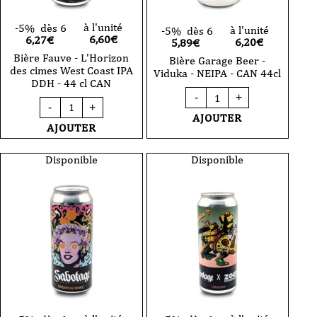
à l'unité
-5%
dès 6
à l'unité
-5%
dès 6
6,60
€
6,27€
6,20
€
5,89€
Bière Fauve - L'Horizon
Bière Garage Beer -
des cimes West Coast IPA
Viduka - NEIPA - CAN 44cl
DDH - 44 cl CAN
quantité
-
+
quantité
de
-
+
de
Bière
AJOUTER
Bière
Garage
AJOUTER
Fauve
Beer
-
-
L'Horizon
Disponible
Disponible
Viduka
des
-
cimes
NEIPA
West
-
Coast
CAN
IPA
44cl
DDH
-
44
cl
CAN