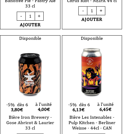
Banoffee Pie - Pastry Ale
Citrus Riot - NEIPA 44 cl
33 cl
quantité
-
+
de
quantité
-
+
Bière
de
AJOUTER
Iron
Bière
AJOUTER
Brewery
Iron
-
Brewery
Citrus
-
Disponible
Disponible
Riot
Banoffee
-
Pie
NEIPA
-
44
Pastry
cl
Ale
33
cl
à l'unité
à l'unité
-5%
dès 6
-5%
dès 6
4,00
€
6,45
€
3,80€
6,13€
Bière Iron Brewery -
Bière Les Intenables -
Gose Abricot & Laurier
Pulp Kitchen - Berliner
33 cl
Weisse - 44cl - CAN