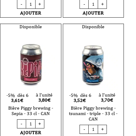
quantité
quantité
-
+
-
+
de
de
Bière
Bière
AJOUTER
AJOUTER
Iron
Les
Brewery
Intenables
-
-
Disponible
Disponible
Gose
Pulp
Abricot
Kitchen
&
-
Laurier
Berliner
33
Weisse
cl
-
44cl
-
CAN
à l'unité
à l'unité
-5%
dès 6
-5%
dès 6
3,80
€
3,70
€
3,61€
3,52€
Bière Piggy brewing -
Bière Piggy brewing -
Sepia - 33 cl - CAN
tsunami - triple - 33 cl -
CAN
quantité
-
+
de
quantité
-
+
Bière
de
AJOUTER
Piggy