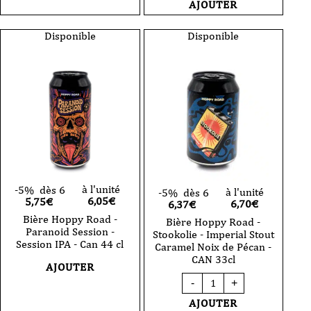
Bière
AJOUTER
brewing
Piggy
-
brewing
Sepia
-
Disponible
Disponible
-
tsunami
33
-
cl
triple
-
-
CAN
33
cl
-
CAN
à l'unité
-5%
dès 6
à l'unité
-5%
dès 6
6,05
€
5,75€
6,70
€
6,37€
Bière Hoppy Road -
Bière Hoppy Road -
Paranoid Session -
Stookolie - Imperial Stout
Session IPA - Can 44 cl
Caramel Noix de Pécan -
CAN 33cl
AJOUTER
quantité
-
+
de
Bière
AJOUTER
Hoppy