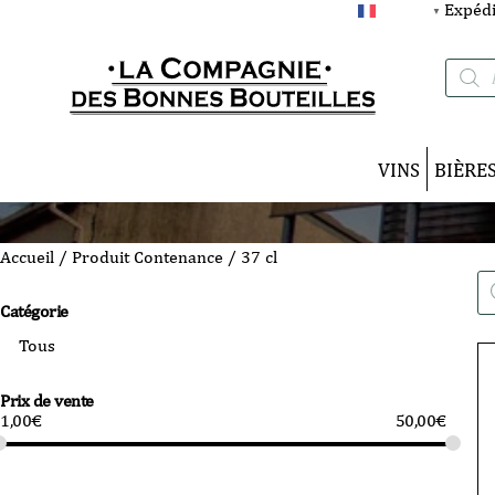
Expédi
FRANÇAIS
▼
Recherc
de
produits
VINS
BIÈRE
Accueil
/ Produit Contenance / 37 cl
Re
de
Catégorie
pro
Prix de vente
1,00
€
50,00
€