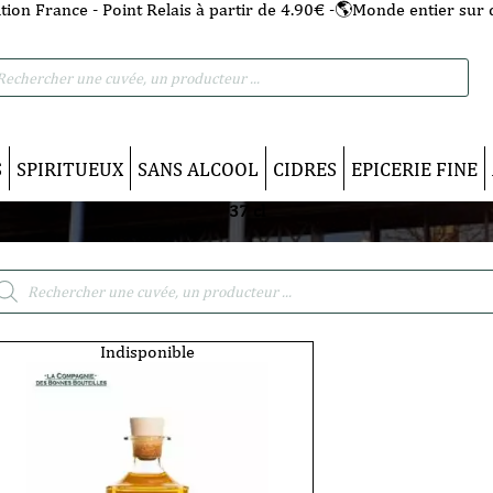
tion France - Point Relais à partir de 4.90€ -🌎Monde entier sur 
he
S
SPIRITUEUX
SANS ALCOOL
CIDRES
EPICERIE FINE
37 cl
cherche
duits
Indisponible