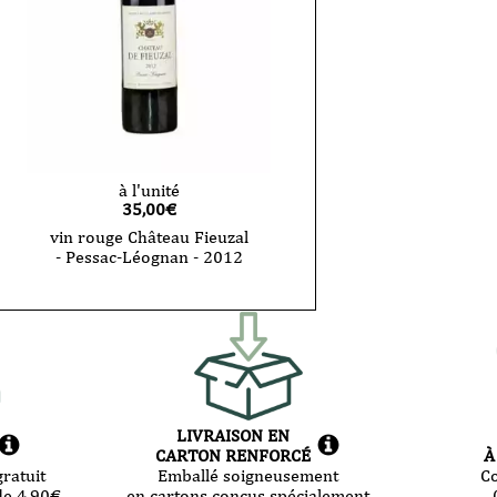
à l'unité
35,00
€
vin rouge Château Fieuzal
- Pessac-Léognan - 2012
LIVRAISON EN
CARTON RENFORCÉ
À
ratuit
Emballé soigneusement
C
de 4,90
€
en cartons conçus spécialement