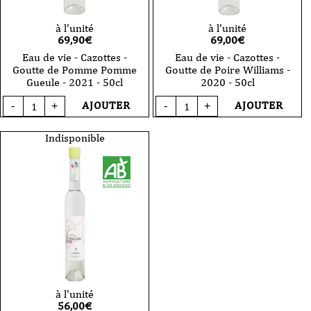
à l'unité
à l'unité
69,90
€
69,00
€
Eau de vie - Cazottes -
Eau de vie - Cazottes -
Goutte de Pomme Pomme
Goutte de Poire Williams -
Gueule - 2021 - 50cl
2020 - 50cl
quantité
quantité
AJOUTER
AJOUTER
-
+
-
+
de
de
Eau
Eau
de
de
Indisponible
vie
vie
-
-
Cazottes
Cazottes
-
-
Goutte
Goutte
de
de
Pomme
Poire
Pomme
Williams
Gueule
-
-
2020
2021
-
-
50cl
50cl
à l'unité
56,00
€