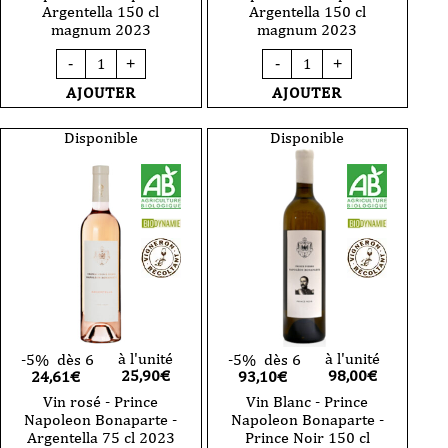
Argentella 150 cl
Argentella 150 cl
magnum 2023
magnum 2023
quantité
quantité
-
+
-
+
de
de
Vin
Vin
AJOUTER
AJOUTER
rouge
rosé
-
-
Prince
Prince
Disponible
Disponible
Napoleon
Napoleon
Bonaparte
Bonaparte
-
-
Argentella
Argentella
150
150
cl
cl
magnum
magnum
2023
2023
à l'unité
à l'unité
-5%
dès 6
-5%
dès 6
25,90
€
98,00
€
24,61€
93,10€
Vin rosé - Prince
Vin Blanc - Prince
Napoleon Bonaparte -
Napoleon Bonaparte -
Argentella 75 cl 2023
Prince Noir 150 cl