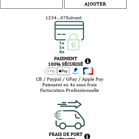
Vin
-
AJOUTER
blanc
Domaine
-
Tempier
Domaine
-
1
2
3
4
…
47
Suivant
Olivier
Bandol
PITHON
Rosé
-
-
Côtes
2025
du
-
Roussillon
75cl
-
Laïs
PAIEMENT
-
100% SÉCURISÉ
2024
-
75cl
CB / Paypal / GPay / Apple Pay
Paiement en 4x sans frais
Facturation Professionnelle
FRAIS DE PORT