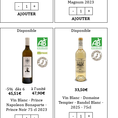
Magnum 2023
quantité
-
+
de
quantité
-
+
Vin
de
AJOUTER
rosé
Vin
AJOUTER
-
Blanc
Prince
-
Napoleon
Prince
Disponible
Disponible
Bonaparte
Napoleon
-
Bonaparte
Argentella
-
75
Prince
cl
Noir
2023
150
cl
Magnum
2023
à l'unité
-5%
dès 6
33,50
€
47,90
€
45,51€
Vin Blanc - Domaine
Vin Blanc - Prince
Tempier - Bandol Blanc -
Napoleon Bonaparte -
2025 - 75cl
Prince Noir 75 cl 2023
quantité
quantité
-
+