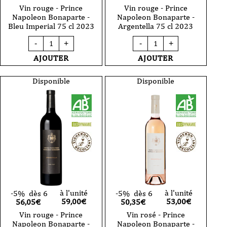
Vin rouge - Prince
Vin rouge - Prince
Napoleon Bonaparte -
Napoleon Bonaparte -
Bleu Imperial 75 cl 2023
Argentella 75 cl 2023
quantité
quantité
-
+
-
+
de
de
Vin
Vin
AJOUTER
AJOUTER
rouge
rouge
-
-
Prince
Prince
Disponible
Disponible
Napoleon
Napoleon
Bonaparte
Bonaparte
-
-
Bleu
Argentella
Imperial
75
75
cl
cl
2023
2023
à l'unité
à l'unité
-5%
dès 6
-5%
dès 6
59,00
€
53,00
€
56,05€
50,35€
Vin rouge - Prince
Vin rosé - Prince
Napoleon Bonaparte -
Napoleon Bonaparte -