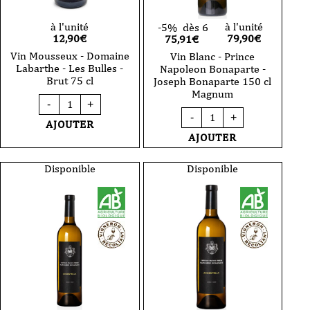
à l'unité
à l'unité
-5%
dès 6
12,90
€
79,90
€
75,91€
Vin Mousseux - Domaine
Vin Blanc - Prince
Labarthe - Les Bulles -
Napoleon Bonaparte -
Brut 75 cl
Joseph Bonaparte 150 cl
Magnum
quantité
-
+
de
quantité
-
+
Vin
de
AJOUTER
Mousseux
Vin
AJOUTER
-
Blanc
Domaine
-
Labarthe
Prince
Disponible
Disponible
-
Napoleon
Les
Bonaparte
Bulles
-
-
Joseph
Brut
Bonaparte
75
150
cl
cl
Magnum