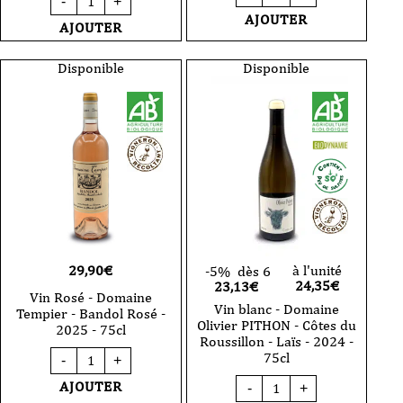
de
-
+
de
Vin
AJOUTER
Vin
AJOUTER
Blanc
Blanc
-
-
Domaine
Prince
Disponible
Disponible
Tempier
Napoleon
-
Bonaparte
Bandol
-
Blanc
Prince
-
Noir
2025
75
-
cl
75cl
2023
29,90
€
à l'unité
-5%
dès 6
24,35
€
23,13€
Vin Rosé - Domaine
Vin blanc - Domaine
Tempier - Bandol Rosé -
Olivier PITHON - Côtes du
2025 - 75cl
Roussillon - Laïs - 2024 -
quantité
75cl
-
+
de
quantité
Vin
AJOUTER
-
+
de
Rosé