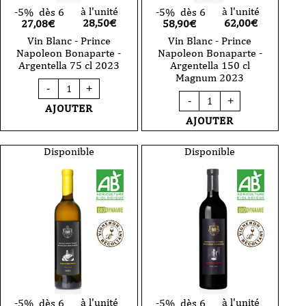
à l'unité
à l'unité
-5%
dès 6
-5%
dès 6
28,50
€
62,00
€
27,08€
58,90€
Vin Blanc - Prince
Vin Blanc - Prince
Napoleon Bonaparte -
Napoleon Bonaparte -
Argentella 75 cl 2023
Argentella 150 cl
Magnum 2023
quantité
-
+
de
quantité
-
+
Vin
de
AJOUTER
Blanc
Vin
AJOUTER
-
Blanc
Prince
-
Napoleon
Prince
Disponible
Disponible
Bonaparte
Napoleon
-
Bonaparte
Argentella
-
75
Argentella
cl
150
2023
cl
Magnum
2023
à l'unité
à l'unité
-5%
dès 6
-5%
dès 6