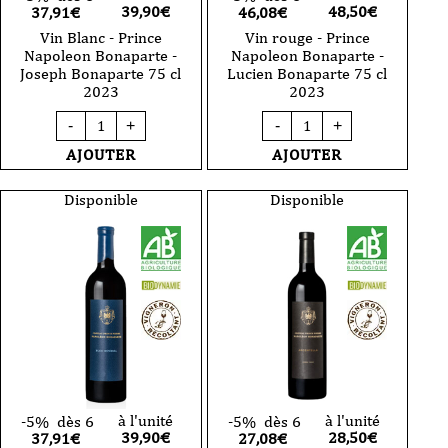
39,90
€
48,50
€
37,91€
46,08€
Vin Blanc - Prince
Vin rouge - Prince
Napoleon Bonaparte -
Napoleon Bonaparte -
Joseph Bonaparte 75 cl
Lucien Bonaparte 75 cl
2023
2023
quantité
quantité
-
+
-
+
de
de
Vin
Vin
AJOUTER
AJOUTER
Blanc
rouge
-
-
Prince
Prince
Disponible
Disponible
Napoleon
Napoleon
Bonaparte
Bonaparte
-
-
Joseph
Lucien
Bonaparte
Bonaparte
75
75
cl
cl
2023
2023
à l'unité
à l'unité
-5%
dès 6
-5%
dès 6
39,90
€
28,50
€
37,91€
27,08€