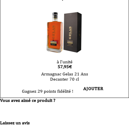
-
Sélection
70
cl
à l'unité
57,95
€
Armagnac Gelas 21 Ans
Decanter 70 cl
AJOUTER
Gagnez 29 points fidélité !
Vous avez aimé ce produit ?
Laissez un avis