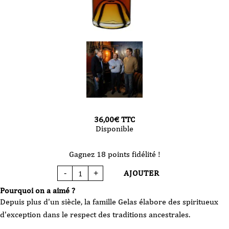
36,00
€
TTC
Disponible
Gagnez 18 points fidélité !
AJOUTER
-
+
quantité
de
Armagnac
Pourquoi on a aimé ?
Gelas
8
Depuis plus d'un siècle, la famille Gelas élabore des spiritueux
Ans
70
d'exception dans le respect des traditions ancestrales.
cl