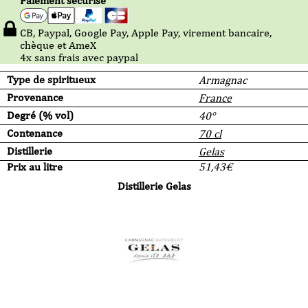
Paiement sécurisé
CB, Paypal, Google Pay, Apple Pay, virement bancaire,
chèque et AmeX
4x sans frais avec paypal
Type de spiritueux
Armagnac
Provenance
France
Degré (% vol)
40°
Contenance
70 cl
Distillerie
Gelas
Prix au litre
51,43
€
Distillerie Gelas