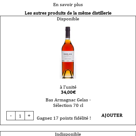
En savoir plus
Les autres produits de la même distillerie
Disponible
à l'unité
34,00
€
Bas Armagnac Gelas -
Sélection 70 cl
quantité
AJOUTER
-
+
de
Gagnez 17 points fidélité !
Bas
Armagnac
Gelas
Indisponible