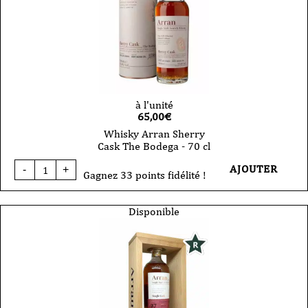
cl
à l'unité
65,00
€
Whisky Arran Sherry
Cask The Bodega - 70 cl
quantité
AJOUTER
-
+
de
Gagnez 33 points fidélité !
Whisky
Arran
Sherry
Disponible
Cask
The
Bodega
-
70
cl