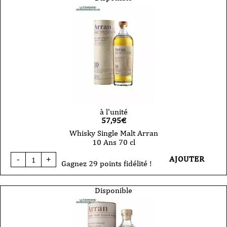
à l'unité
57,95
€
Whisky Single Malt Arran
10 Ans 70 cl
quantité
AJOUTER
-
+
de
Gagnez 29 points fidélité !
Whisky
Single
Malt
Disponible
Arran
10
Ans
70