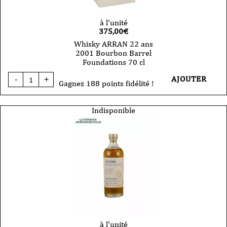
à l'unité
375,00
€
Whisky ARRAN 22 ans
2001 Bourbon Barrel
Foundations 70 cl
quantité
AJOUTER
-
+
de
Gagnez 188 points fidélité !
Whisky
ARRAN
22
Indisponible
ans
2001
Bourbon
Barrel
Foundations
70
cl
à l'unité