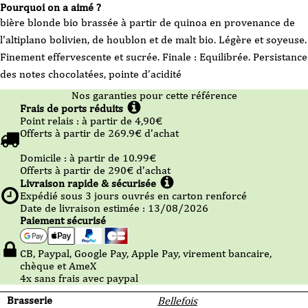
Pourquoi on a aimé ?
bière blonde bio brassée à partir de quinoa en provenance de
l'altiplano bolivien, de houblon et de malt bio. Légère et soyeuse.
Finement effervescente et sucrée. Finale : Equilibrée. Persistance
des notes chocolatées, pointe d’acidité
Nos garanties pour cette référence
Frais de ports réduits
Point relais :
à partir de 4,90
€
Offerts à partir de
269.9
€ d’achat
Domicile :
à partir de 10.99
€
Offerts à partir de
290
€ d’achat
Livraison rapide & sécurisée
Expédié sous
3
jours ouvrés en carton renforcé
Date de livraison estimée : 13/08/2026
Paiement sécurisé
CB, Paypal, Google Pay, Apple Pay, virement bancaire,
chèque et AmeX
4x sans frais avec paypal
Brasserie
Bellefois