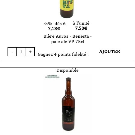
à l'unité
-5%
dès 6
7,50
€
7,13€
Bière Auros - Benesta -
pale ale VP 75cl
quantité
AJOUTER
-
+
de
Gagnez 4 points fidélité !
Bière
Auros
-
Disponible
Benesta
-
pale
ale
VP
75cl