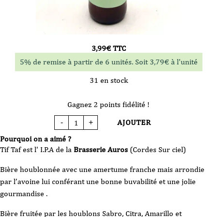
3,99
€
TTC
5% de remise à partir de 6 unités. Soit
3,79
€
à l'unité
31 en stock
Gagnez 2 points fidélité !
AJOUTER
-
+
quantité
de
Bière
Pourquoi on a aimé ?
Auros
-
Tif Taf est l' I.P.A de la
Brasserie Auros
(Cordes Sur ciel)
Tif
Taf
-
Bière houblonnée avec une amertume franche mais arrondie
IPA
VP
par l’avoine lui conférant une bonne buvabilité et une jolie
33cl
gourmandise .
Bière fruitée par les houblons Sabro, Citra, Amarillo et