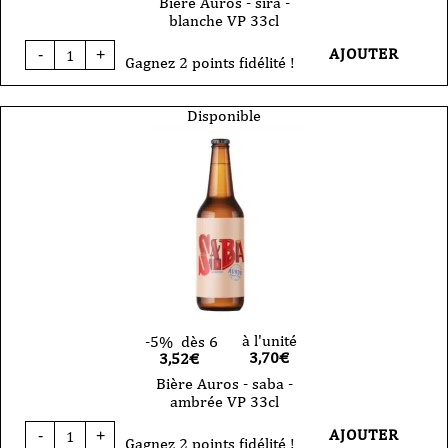
Bière Auros - sira -
blanche VP 33cl
quantité
AJOUTER
-
+
de
Gagnez 2 points fidélité !
Bière
Auros
-
Disponible
sira
-
blanche
VP
33cl
à l'unité
-5%
dès 6
3,70
€
3,52€
Bière Auros - saba -
ambrée VP 33cl
quantité
AJOUTER
-
+
de
Gagnez 2 points fidélité !