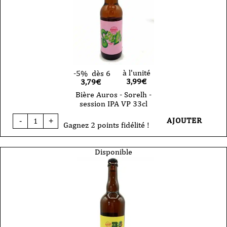
33cl
à l'unité
-5%
dès 6
3,99
€
3,79€
Bière Auros - Sorelh -
session IPA VP 33cl
quantité
AJOUTER
-
+
de
Gagnez 2 points fidélité !
Bière
Auros
-
Disponible
Sorelh
-
session
IPA
VP
33cl