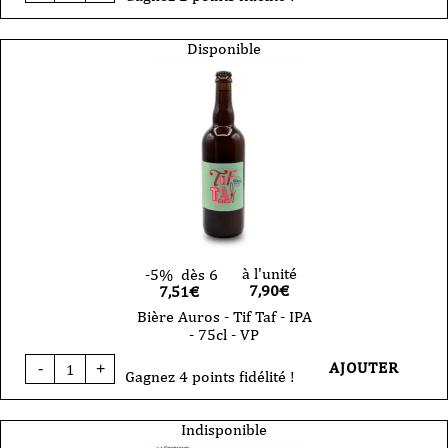
Bière
Auros
-
Disponible
saba
-
ambrée
VP
33cl
à l'unité
-5%
dès 6
7,90
€
7,51€
Bière Auros - Tif Taf - IPA
- 75cl - VP
quantité
AJOUTER
-
+
de
Gagnez 4 points fidélité !
Bière
Auros
-
Indisponible
Tif