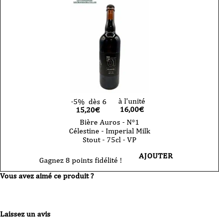
Taf
-
IPA
-
75cl
-
VP
à l'unité
-5%
dès 6
16,00
€
15,20€
Bière Auros - N°1
Célestine - Imperial Milk
Stout - 75cl - VP
AJOUTER
Gagnez 8 points fidélité !
Vous avez aimé ce produit ?
Laissez un avis