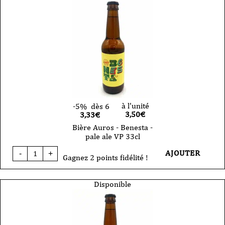
à l'unité
-5%
dès 6
3,50
€
3,33€
Bière Auros - Benesta -
pale ale VP 33cl
quantité
AJOUTER
-
+
de
Gagnez 2 points fidélité !
Bière
Auros
-
Disponible
Benesta
-
pale
ale
VP