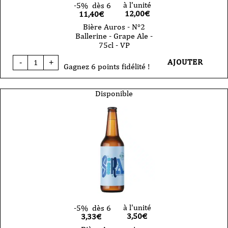
à l'unité
-5%
dès 6
12,00
€
11,40€
Bière Auros - N°2
Ballerine - Grape Ale -
75cl - VP
quantité
AJOUTER
-
+
de
Gagnez 6 points fidélité !
Bière
Auros
-
Disponible
N°2
Ballerine
-
Grape
Ale
-
75cl
-
VP
à l'unité
-5%
dès 6
3,50
€
3,33€