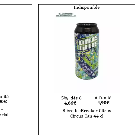
Indisponible
unité
à l'unité
-5%
dès 6
00
€
4,90
€
4,66€
 -
Bière IceBreaker Citrus
rial
Circus Can 44 cl