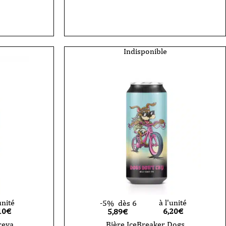
Indisponible
unité
à l'unité
-5%
dès 6
10
€
6,20
€
5,89€
reya
Bière IceBreaker Dogs