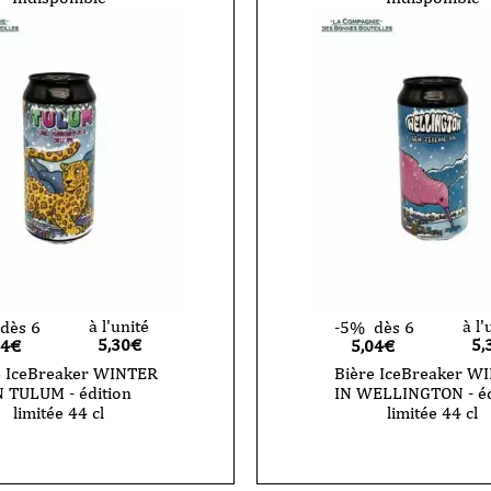
à l'unité
à l'
dès 6
-5%
dès 6
5,30
€
5,
04€
5,04€
e IceBreaker WINTER
Bière IceBreaker W
N TULUM - édition
IN WELLINGTON - éd
limitée 44 cl
limitée 44 cl