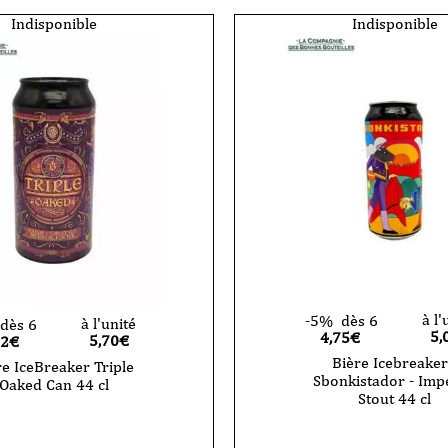
Indisponible
Indisponible
à l'
-5%
dès 6
à l'unité
dès 6
5,
4,75€
5,70
€
42€
Bière Icebreaker
re IceBreaker Triple
Sbonkistador - Impe
Oaked Can 44 cl
Stout 44 cl