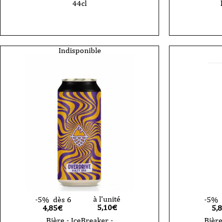
44cl
Indisponible
à l'unité
-5%
dès 6
-5%
5,10
€
4,85€
5,
Bière - IceBreaker -
Bière