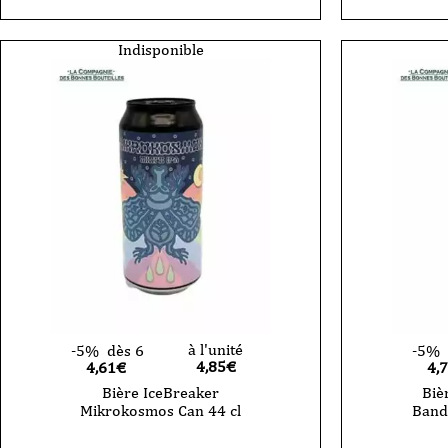
Indisponible
à l'unité
-5%
dès 6
-5%
4,85
€
4,61€
4,
Bière IceBreaker
Biè
Mikrokosmos Can 44 cl
Band