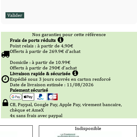
Nos garanties pour cette référence
Frais de ports réduits
Point relais :
à partir de 4,90
€
Offerts à partir de
269.9
€ d’achat
Domicile :
à partir de 10.99
€
Offerts à partir de
290
€ d’achat
Livraison rapide & sécurisée
Expédié sous
3
jours ouvrés en carton renforcé
Date de livraison estimée : 11/08/2026
Paiement sécurisé
CB, Paypal, Google Pay, Apple Pay, virement bancaire,
chèque et AmeX
4x sans frais avec paypal
Indisponible