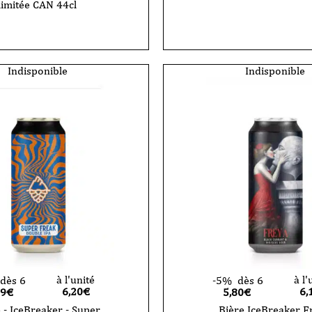
limitée CAN 44cl
Indisponible
Indisponible
à l'unité
à l'
dès 6
-5%
dès 6
6,20
€
6,
89€
5,80€
 - IceBreaker - Super
Bière IceBreaker F