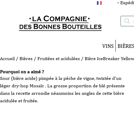
Expédi
FRANÇAIS
▼
Recherc
de
produits
VINS
BIÈRE
Accueil
/
Bières
/
Fruitées et acidulées
/ Bière IceBreaker Yello
Pourquoi on a aimé ?
Sour (bière acide) pimpée à la pêche de vigne, twistée d'un
léger dry-hop Mosaïc . La grosse proportion de blé présente
dans la recette arrondie néanmoins les angles de cette bière
acidulée et fruitée.