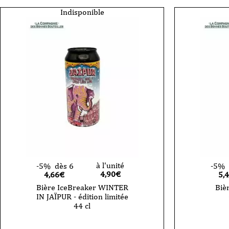
Indisponible
à l'unité
-5%
dès 6
-5%
4,90
€
4,66€
5,
Bière IceBreaker WINTER
Biè
IN JAÏPUR - édition limitée
44 cl