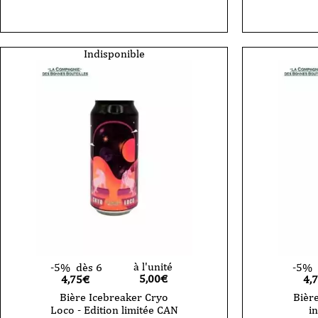
Indisponible
à l'unité
-5%
dès 6
-5%
5,00
€
4,75€
4,
Bière Icebreaker Cryo
Bièr
Loco - Edition limitée CAN
i