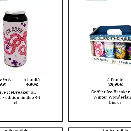
à l'unité
à l'unité
dès 6
4,90
€
29,90
€
66€
Coffret Ice Breaker 
ère IceBreaker Kir
Winter Wonderlan
l - édition limitée 44
bières
cl
Indisponible
Indisponible