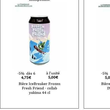
à l'unité
-5%
dès 6
-5%
5,00
€
4,75€
5,
Bière IceBreaker Frozen
Bièr
Fresh Friend - collab
I
yakima 44 cl