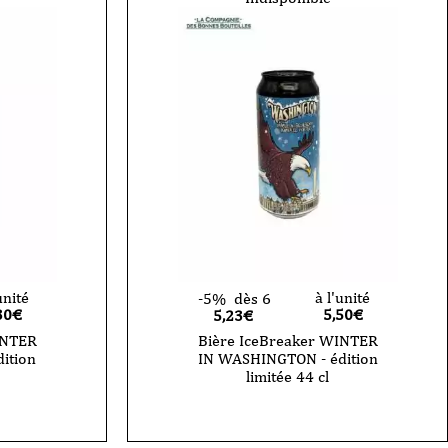
unité
à l'unité
-5%
dès 6
30
€
5,50
€
5,23€
INTER
Bière IceBreaker WINTER
ition
IN WASHINGTON - édition
limitée 44 cl