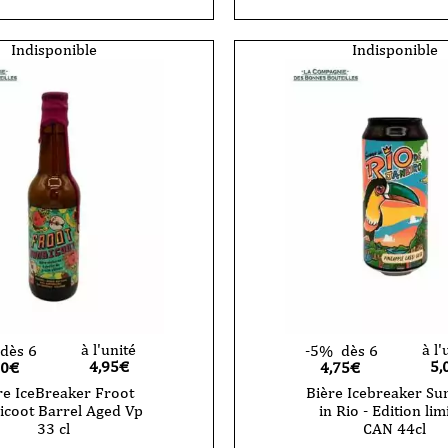
Indisponible
Indisponible
à l'unité
à l'
dès 6
-5%
dès 6
4,95
€
5,
70€
4,75€
re IceBreaker Froot
Bière Icebreaker S
icoot Barrel Aged Vp
in Rio - Edition lim
33 cl
CAN 44cl