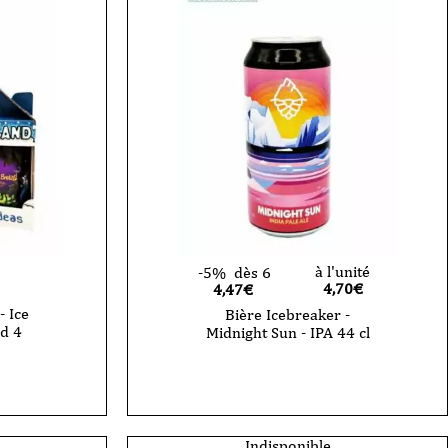
à l'unité
-5%
dès 6
4,70
€
4,47€
- Ice
Bière Icebreaker -
d 4
Midnight Sun - IPA 44 cl
Indisponible