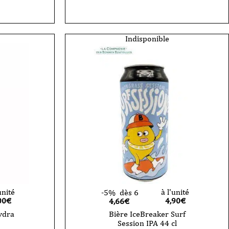
Indisponible
unité
à l'unité
-5%
dès 6
00
€
4,90
€
4,66€
ydra
Bière IceBreaker Surf
Session IPA 44 cl