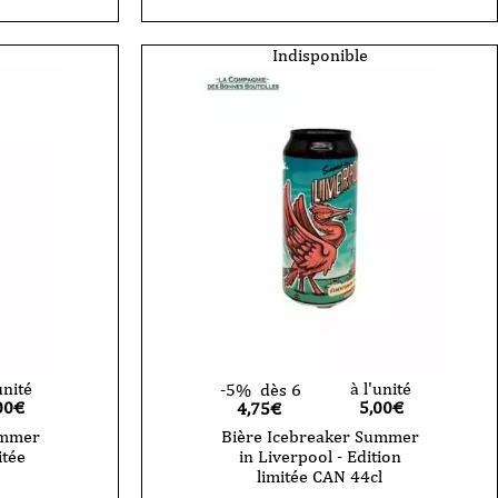
Indisponible
unité
à l'unité
-5%
dès 6
00
€
5,00
€
4,75€
ummer
Bière Icebreaker Summer
itée
in Liverpool - Edition
limitée CAN 44cl