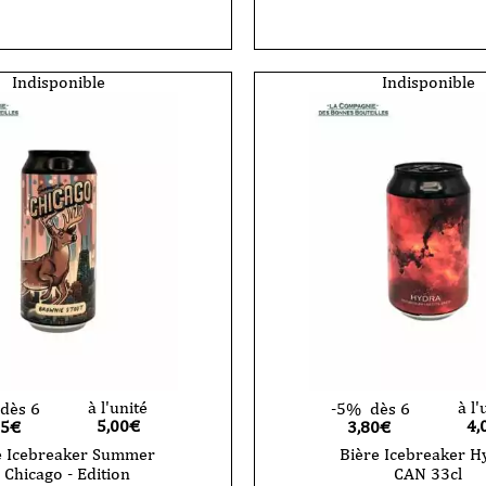
Indisponible
Indisponible
à l'unité
à l'
dès 6
-5%
dès 6
5,00
€
4,
75€
3,80€
e Icebreaker Summer
Bière Icebreaker H
n Chicago - Edition
CAN 33cl