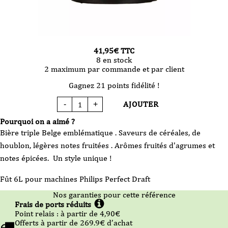
41,95
€
TTC
8 en stock
2 maximum par commande et par client
Gagnez 21 points fidélité !
AJOUTER
-
+
quantité
de
Bière
Pourquoi on a aimé ?
Mini
fut
Bière triple Belge emblématique . Saveurs de céréales, de
Triple
Karmeliet
houblon, légères notes fruitées . Arômes fruités d'agrumes et
6L
notes épicées. Un style unique !
Fût 6L pour machines Philips Perfect Draft
Nos garanties pour cette référence
Frais de ports réduits
Point relais :
à partir de 4,90
€
Offerts à partir de
269.9
€ d’achat