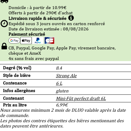
Domicile :
à partir de 10.99
€
Offerts à partir de
290
€ d’achat
Livraison rapide & sécurisée
Expédié sous
3
jours ouvrés en carton renforcé
Date de livraison estimée : 08/08/2026
Paiement sécurisé
CB, Paypal, Google Pay, Apple Pay, virement bancaire,
chèque et AmeX
4x sans frais avec paypal
Degré (% vol)
8.4
Style de bière
Strong Ale
Contenance
6 L
Infos allergènes
gluten
Contenant
Mini-Fût perfect draft 6L
Prix au litre
6,99
€
Nous assurons minimum 2 mois de DLUO valable après la date
de commande.
Les photos des contres étiquettes des bières mentionnant des
dates peuvent être antérieures.