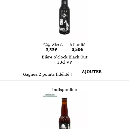
à l'unité
-5%
dès 6
3,50
€
3,33€
Bière o'clock Black Out
33cl VP
AJOUTER
Gagnez 2 points fidélité !
Indisponible