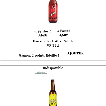
à l'unité
-5%
dès 6
3,60
€
3,42€
Bière o'clock After Work
VP 33cl
AJOUTER
Gagnez 2 points fidélité !
Indisponible