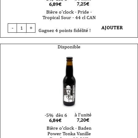
7,25
€
6,89€
Bière o'clock - Pride -
Tropical Sour - 44 cl CAN
quantité
AJOUTER
-
+
de
Gagnez 4 points fidélité !
Bière
o'clock
-
Disponible
Pride
-
Tropical
Sour
-
44
cl
CAN
à l'unité
-5%
dès 6
7,20
€
6,84€
Bière o'clock - Baden
Power Tonka Vanille