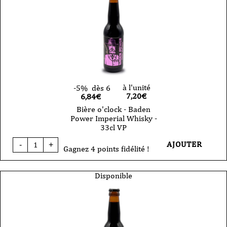
à l'unité
-5%
dès 6
7,20
€
6,84€
Bière o'clock - Baden
Power Imperial Whisky -
33cl VP
quantité
AJOUTER
-
+
de
Gagnez 4 points fidélité !
Bière
o'clock
-
Disponible
Baden
Power
Imperial
Whisky
-
33cl