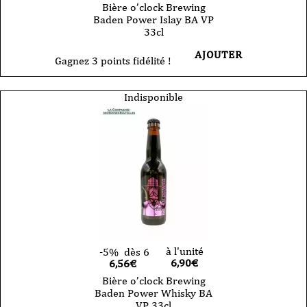
Bière o’clock Brewing
Baden Power Islay BA VP
33cl
AJOUTER
Gagnez 3 points fidélité !
Indisponible
à l'unité
-5%
dès 6
6,90
€
6,56€
Bière o’clock Brewing
Baden Power Whisky BA
VP 33cl