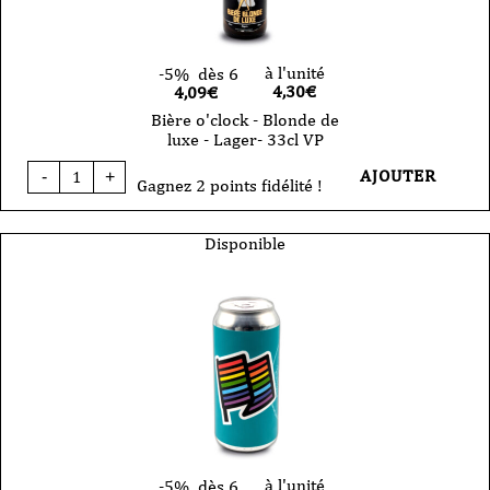
à l'unité
-5%
dès 6
4,30
€
4,09€
Bière o'clock - Blonde de
luxe - Lager- 33cl VP
quantité
AJOUTER
-
+
de
Gagnez 2 points fidélité !
Bière
o'clock
-
Disponible
Blonde
de
luxe
-
Lager-
33cl
VP
à l'unité
-5%
dès 6