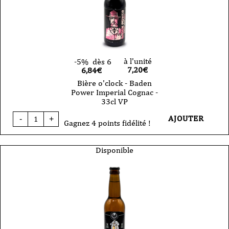
VP
à l'unité
-5%
dès 6
7,20
€
6,84€
Bière o'clock - Baden
Power Imperial Cognac -
33cl VP
quantité
AJOUTER
-
+
de
Gagnez 4 points fidélité !
Bière
o'clock
-
Disponible
Baden
Power
Imperial
Cognac
-
33cl
VP