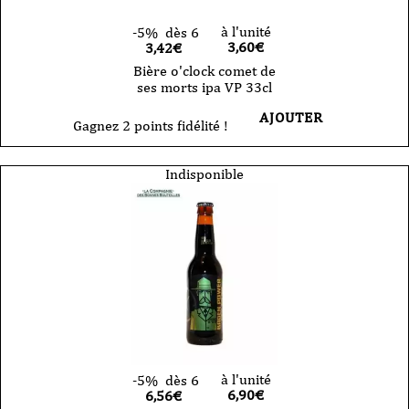
à l'unité
-5%
dès 6
3,60
€
3,42€
Bière o'clock comet de
ses morts ipa VP 33cl
AJOUTER
Gagnez 2 points fidélité !
Indisponible
à l'unité
-5%
dès 6
6,90
€
6,56€