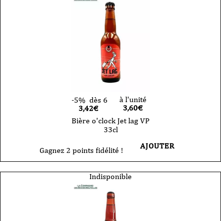
à l'unité
-5%
dès 6
3,60
€
3,42€
Bière o'clock Jet lag VP
33cl
AJOUTER
Gagnez 2 points fidélité !
Indisponible