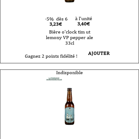
à l'unité
-5%
dès 6
3,40
€
3,23€
Bière o'clock tim ut
lemony VP pepper ale
33cl
AJOUTER
Gagnez 2 points fidélité !
Indisponible