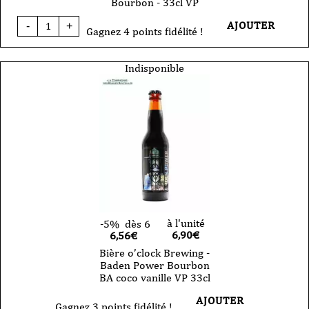
Bourbon - 33cl VP
quantité
AJOUTER
-
+
de
Gagnez 4 points fidélité !
Bière
o'clock
-
Indisponible
Baden
Power
Tonka
Vanille
Bourbon
-
33cl
VP
à l'unité
-5%
dès 6
6,90
€
6,56€
Bière o’clock Brewing -
Baden Power Bourbon
BA coco vanille VP 33cl
AJOUTER
Gagnez 3 points fidélité !