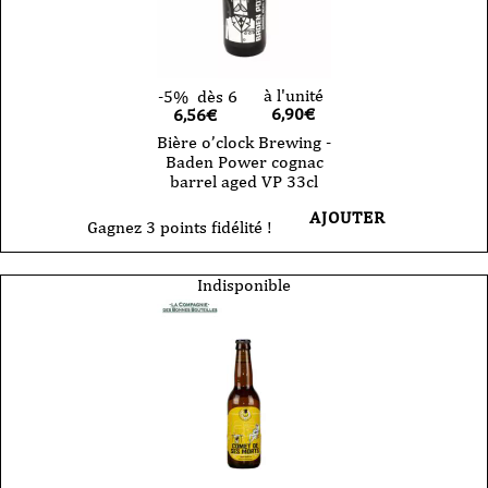
à l'unité
-5%
dès 6
6,90
€
6,56€
Bière o’clock Brewing -
Baden Power cognac
barrel aged VP 33cl
AJOUTER
Gagnez 3 points fidélité !
Indisponible