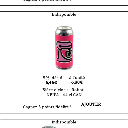
Indisponible
à l'unité
-5%
dès 6
6,80
€
6,46€
Bière o'clock - Robot -
NEIPA - 44 cl CAN
AJOUTER
Gagnez 3 points fidélité !
Indisponible