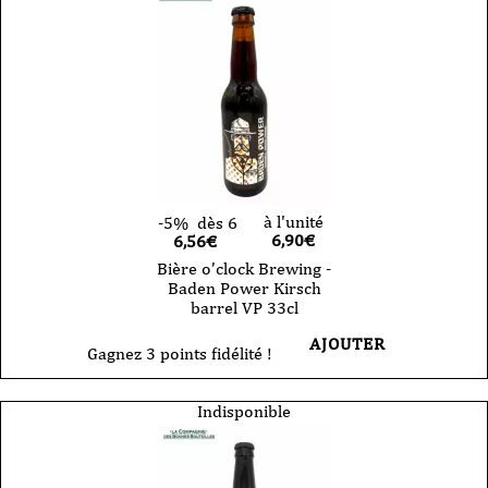
à l'unité
-5%
dès 6
6,90
€
6,56€
Bière o’clock Brewing -
Baden Power Kirsch
barrel VP 33cl
AJOUTER
Gagnez 3 points fidélité !
Indisponible