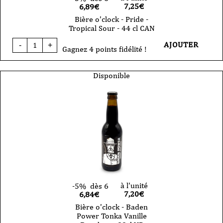
7,25
€
6,89€
Bière o'clock - Pride -
Tropical Sour - 44 cl CAN
quantité
AJOUTER
-
+
de
Gagnez 4 points fidélité !
Bière
o'clock
-
Disponible
Pride
-
Tropical
Sour
-
44
cl
CAN
à l'unité
-5%
dès 6
7,20
€
6,84€
Bière o'clock - Baden
Power Tonka Vanille