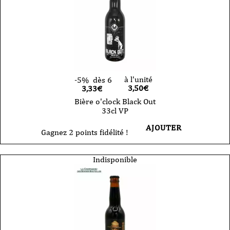
à l'unité
-5%
dès 6
3,50
€
3,33€
Bière o'clock Black Out
33cl VP
AJOUTER
Gagnez 2 points fidélité !
Indisponible