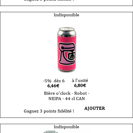
Indisponible
à l'unité
-5%
dès 6
6,80
€
6,46€
Bière o'clock - Robot -
NEIPA - 44 cl CAN
AJOUTER
Gagnez 3 points fidélité !
Indisponible