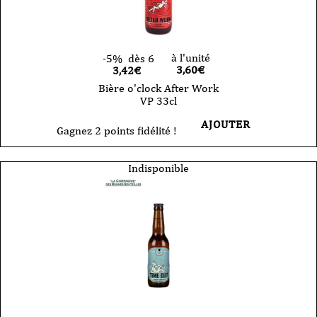
à l'unité
-5%
dès 6
3,60
€
3,42€
Bière o'clock After Work
VP 33cl
AJOUTER
Gagnez 2 points fidélité !
Indisponible