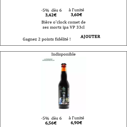
à l'unité
-5%
dès 6
3,60
€
3,42€
Bière o'clock comet de
ses morts ipa VP 33cl
AJOUTER
Gagnez 2 points fidélité !
Indisponible
à l'unité
-5%
dès 6
6,90
€
6,56€