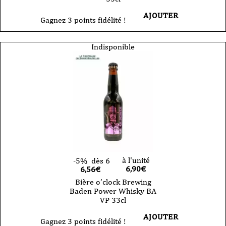
AJOUTER
Gagnez 3 points fidélité !
Indisponible
à l'unité
-5%
dès 6
6,90
€
6,56€
Bière o’clock Brewing
Baden Power Whisky BA
VP 33cl
AJOUTER
Gagnez 3 points fidélité !