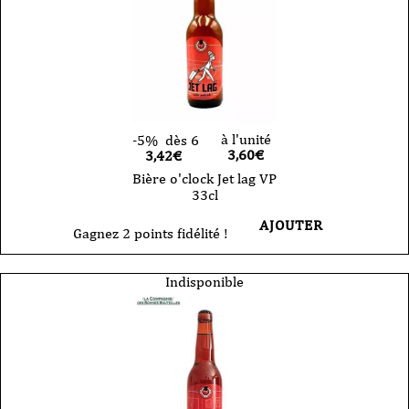
à l'unité
-5%
dès 6
3,60
€
3,42€
Bière o'clock Jet lag VP
33cl
AJOUTER
Gagnez 2 points fidélité !
Indisponible