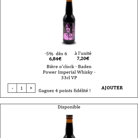
à l'unité
-5%
dès 6
7,20
€
6,84€
Bière o'clock - Baden
Power Imperial Whisky -
33cl VP
quantité
AJOUTER
-
+
de
Gagnez 4 points fidélité !
Bière
o'clock
-
Disponible
Baden
Power
Imperial
Whisky
-
33cl