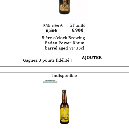
à l'unité
-5%
dès 6
6,90
€
6,56€
Bière o’clock Brewing -
Baden Power Rhum
barrel aged VP 33cl
AJOUTER
Gagnez 3 points fidélité !
Indisponible