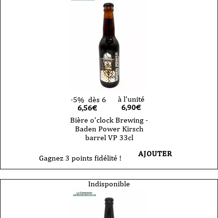
à l'unité
-5%
dès 6
6,90
€
6,56€
Bière o’clock Brewing -
Baden Power Kirsch
barrel VP 33cl
AJOUTER
Gagnez 3 points fidélité !
Indisponible