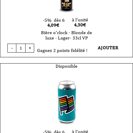
à l'unité
-5%
dès 6
4,30
€
4,09€
Bière o'clock - Blonde de
luxe - Lager- 33cl VP
quantité
AJOUTER
-
+
de
Gagnez 2 points fidélité !
Bière
o'clock
-
Disponible
Blonde
de
luxe
-
Lager-
33cl
VP
à l'unité
-5%
dès 6