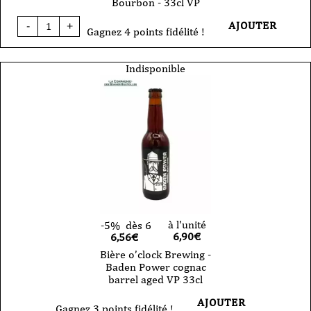
Bourbon - 33cl VP
quantité
AJOUTER
-
+
de
Gagnez 4 points fidélité !
Bière
o'clock
-
Indisponible
Baden
Power
Tonka
Vanille
Bourbon
-
33cl
VP
à l'unité
-5%
dès 6
6,90
€
6,56€
Bière o’clock Brewing -
Baden Power cognac
barrel aged VP 33cl
AJOUTER
Gagnez 3 points fidélité !