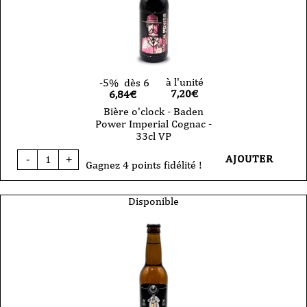
VP
à l'unité
-5%
dès 6
7,20
€
6,84€
Bière o'clock - Baden
Power Imperial Cognac -
33cl VP
quantité
AJOUTER
-
+
de
Gagnez 4 points fidélité !
Bière
o'clock
-
Disponible
Baden
Power
Imperial
Cognac
-
33cl
VP