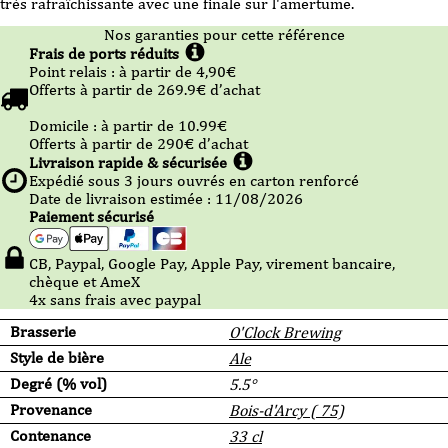
très rafraîchissante avec une finale sur l'amertume.
Nos garanties pour cette référence
Frais de ports réduits
Point relais :
à partir de 4,90
€
Offerts à partir de
269.9
€ d’achat
Domicile :
à partir de 10.99
€
Offerts à partir de
290
€ d’achat
Livraison rapide & sécurisée
Expédié sous
3
jours ouvrés en carton renforcé
Date de livraison estimée : 11/08/2026
Paiement sécurisé
CB, Paypal, Google Pay, Apple Pay, virement bancaire,
chèque et AmeX
4x sans frais avec paypal
Brasserie
O'Clock Brewing
Style de bière
Ale
Degré (% vol)
5.5°
Provenance
Bois-d'Arcy ( 75)
Contenance
33 cl