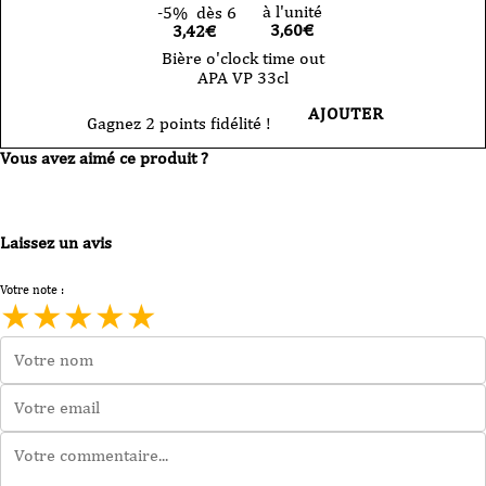
à l'unité
-5%
dès 6
3,60
€
3,42€
Bière o'clock time out
APA VP 33cl
AJOUTER
Gagnez 2 points fidélité !
Vous avez aimé ce produit ?
Laissez un avis
Votre note :
★
★
★
★
★