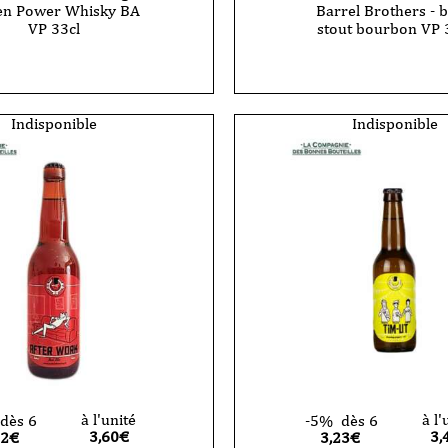
en Power Whisky BA
Barrel Brothers - 
VP 33cl
stout bourbon VP 
Indisponible
Indisponible
à l'unité
à l'
dès 6
-5%
dès 6
3,60
€
3,
42€
3,23€