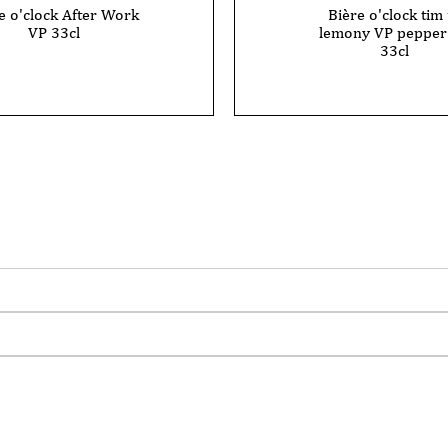
e o'clock After Work
Bière o'clock tim 
VP 33cl
lemony VP pepper 
33cl