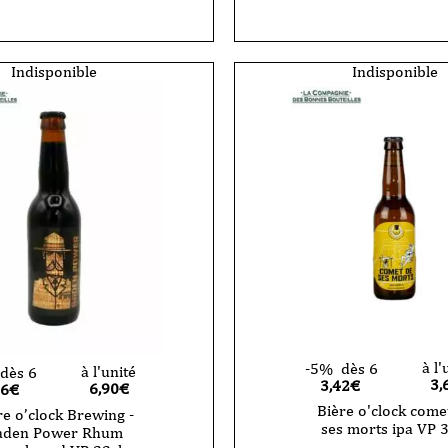
Indisponible
Indisponible
à l'
-5%
dès 6
à l'unité
dès 6
3,
3,42€
6,90
€
56€
Bière o'clock come
re o’clock Brewing -
ses morts ipa VP 3
aden Power Rhum