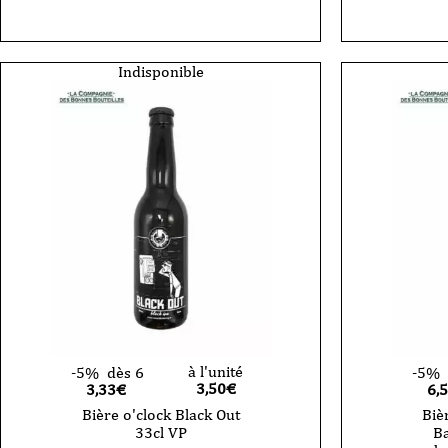
Bière
o'clock
-
Baden
Power
Indisponible
Tonka
Vanille
Bourbon
-
33cl
VP
à l'unité
-5%
dès 6
-5%
3,50
€
3,33€
6,
Bière o'clock Black Out
Biè
33cl VP
B