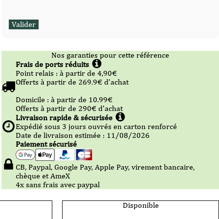
Nos garanties pour cette référence
Frais de ports réduits
Point relais :
à partir de 4,90
€
Offerts à partir de
269.9
€ d’achat
Domicile :
à partir de 10.99
€
Offerts à partir de
290
€ d’achat
Livraison rapide & sécurisée
Expédié sous
3
jours ouvrés en carton renforcé
Date de livraison estimée : 11/08/2026
Paiement sécurisé
CB, Paypal, Google Pay, Apple Pay, virement bancaire,
chèque et AmeX
4x sans frais avec paypal
Disponible