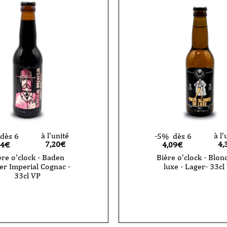
à l'unité
à l'
dès 6
-5%
dès 6
7,20
€
4,
84€
4,09€
ère o'clock - Baden
Bière o'clock - Blon
r Imperial Cognac -
luxe - Lager- 33cl
33cl VP
quantité
de
Bière
o'clock
-
Blonde