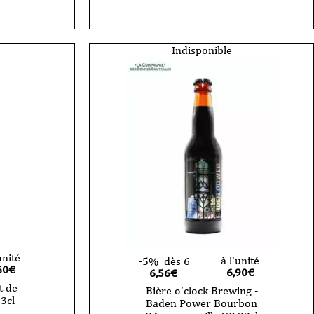
Indisponible
unité
à l'unité
-5%
dès 6
60
€
6,90
€
6,56€
t de
Bière o’clock Brewing -
3cl
Baden Power Bourbon