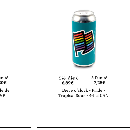
unité
à l'unité
-5%
dès 6
30
€
7,25
€
6,89€
de de
Bière o'clock - Pride -
 VP
Tropical Sour - 44 cl CAN
quantité
de
Bière
o'clock
-
Pride