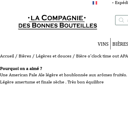
Expédi
FRANÇAIS
▼
Recherc
de
produits
VINS
BIÈRE
Accueil
/
Bières
/
Légères et douces
/ Bière o'clock time out APA
Pourquoi on a aimé ?
Une American Pale Ale légère et houblonnée aux arômes fruités.
Légère amertume et finale sèche . Très bon équilibre