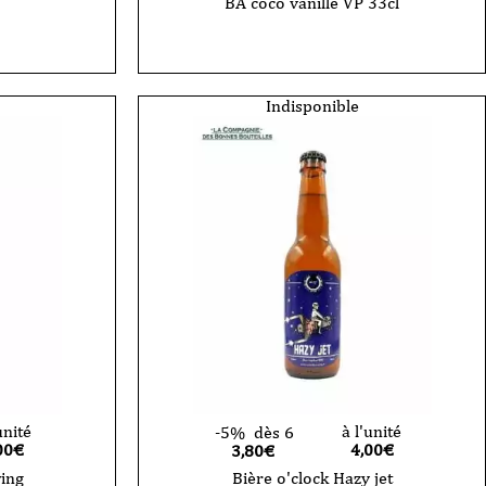
BA coco vanille VP 33cl
Indisponible
unité
à l'unité
-5%
dès 6
00
€
4,00
€
3,80€
wing
Bière o'clock Hazy jet