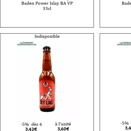
Baden Power Islay BA VP
Bad
33cl
Indisponible
-5%
à l'unité
-5%
dès 6
3,
3,60
€
3,42€