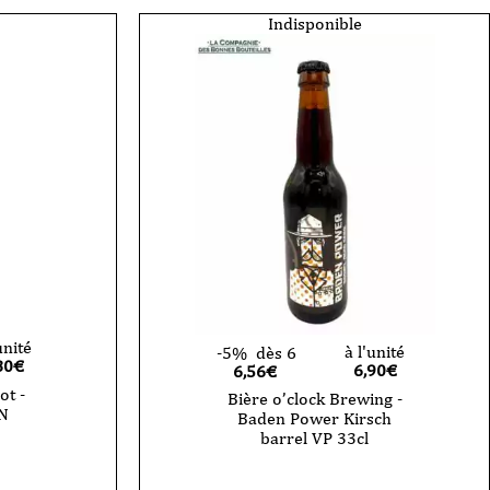
-
Tropical
Indisponible
Sour
-
44
cl
CAN
unité
à l'unité
-5%
dès 6
80
€
6,90
€
6,56€
ot -
Bière o’clock Brewing -
AN
Baden Power Kirsch
barrel VP 33cl