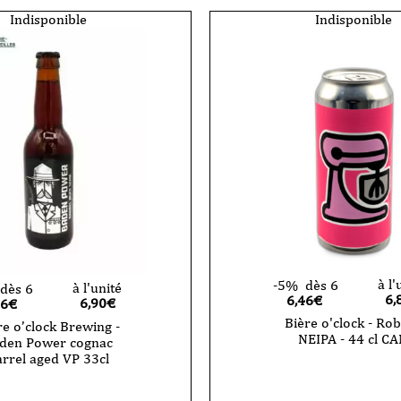
de
luxe
Indisponible
Indisponible
-
l
Lager-
33cl
VP
à l'
-5%
dès 6
à l'unité
dès 6
6,
6,46€
6,90
€
56€
Bière o'clock - Rob
re o’clock Brewing -
NEIPA - 44 cl C
den Power cognac
rrel aged VP 33cl