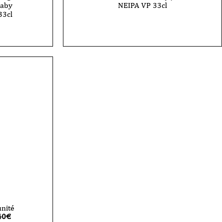
baby
NEIPA VP 33cl
33cl
unité
40
€