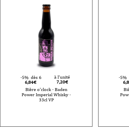
à l'unité
-5%
dès 6
-5%
7,20
€
6,84€
6,
Bière o'clock - Baden
Bi
Power Imperial Whisky -
Powe
33cl VP
quantité
quantité
de
de
Bière
Bière
o'clock
o'clock
-
-