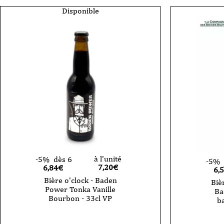
Baden
Baden
Power
Power
Disponible
Imperial
Imperia
Whisky
Cognac
-
-
33cl
33cl
VP
VP
à l'unité
-5%
dès 6
-5%
7,20
€
6,84€
6,
Bière o'clock - Baden
Biè
Power Tonka Vanille
Ba
Bourbon - 33cl VP
ba
quantité
de