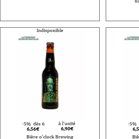
ba
Indisponible
à l'unité
-5%
dès 6
-5%
6,90
€
6,56€
6,
Bière o’clock Brewing
Biè