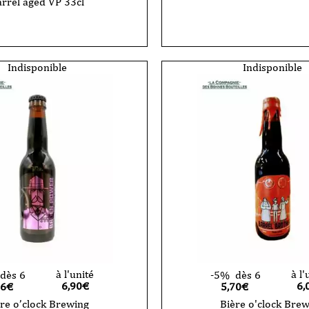
rrel aged VP 33cl
Indisponible
Indisponible
à l'unité
à l'
dès 6
-5%
dès 6
6,90
€
6,
56€
5,70€
re o’clock Brewing
Bière o'clock Bre