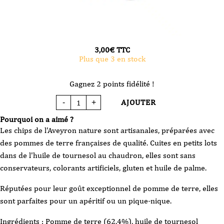
3,00
€
TTC
Plus que 3 en stock
Gagnez 2 points fidélité !
AJOUTER
-
+
quantité
de
Chips
Pourquoi on a aimé ?
de
l'Aveyron
Les chips de l'Aveyron nature sont artisanales, préparées avec
-
Nature
des pommes de terre françaises de qualité. Cuites en petits lots
-
125g
dans de l'huile de tournesol au chaudron, elles sont sans
conservateurs, colorants artificiels, gluten et huile de palme.
Réputées pour leur goût exceptionnel de pomme de terre, elles
sont parfaites pour un apéritif ou un pique-nique.
Ingrédients : Pomme de terre (62.4%), huile de tournesol