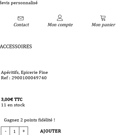
devis personnalisé
Contact
Mon compte
Mon panier
ACCESSOIRES
Apéritifs
,
Epicerie Fine
Ref : 2900100049740
3,00
€
TTC
11 en stock
Gagnez 2 points fidélité !
AJOUTER
-
+
quantité
de