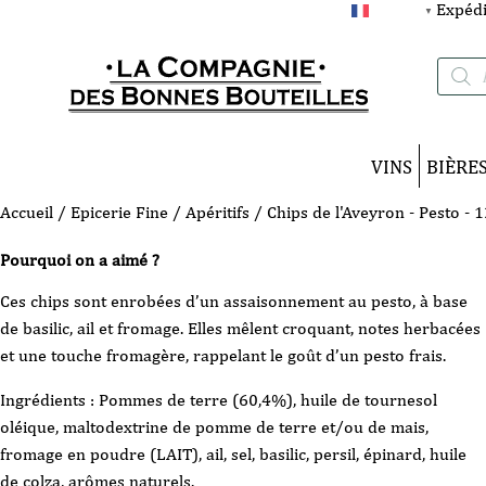
Expédi
FRANÇAIS
▼
Recherc
de
produits
VINS
BIÈRE
Accueil
/
Epicerie Fine
/
Apéritifs
/ Chips de l'Aveyron - Pesto - 
Pourquoi on a aimé ?
Ces chips sont enrobées d’un assaisonnement au pesto, à base
de basilic, ail et fromage. Elles mêlent croquant, notes herbacées
et une touche fromagère, rappelant le goût d’un pesto frais.
Ingrédients : Pommes de terre (60,4%), huile de tournesol
oléique, maltodextrine de pomme de terre et/ou de mais,
fromage en poudre (LAIT), ail, sel, basilic, persil, épinard, huile
de colza, arômes naturels.