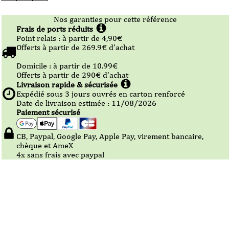
Chips
de
l'Aveyron
Nos garanties pour cette référence
-
Frais de ports réduits
Pesto
-
Point relais :
à partir de 4,90
€
125g
Offerts à partir de
269.9
€ d’achat
Domicile :
à partir de 10.99
€
Offerts à partir de
290
€ d’achat
Livraison rapide & sécurisée
Expédié sous
3
jours ouvrés en carton renforcé
Date de livraison estimée : 11/08/2026
Paiement sécurisé
CB, Paypal, Google Pay, Apple Pay, virement bancaire,
chèque et AmeX
4x sans frais avec paypal