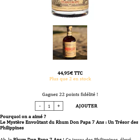
44,95
€
TTC
Plus que 2 en stock
Gagnez 22 points fidélité !
AJOUTER
-
+
quantité
de
Rhum
Pourquoi on a aimé ?
-
Don
Le Mystère Envoûtant du Rhum Don Papa 7 Ans : Un Trésor des
Papa
Philippines
7
ans
-
Ah, le
Rhum Don Papa 7 Ans
! Ce joyau des Philippines, élevé
single