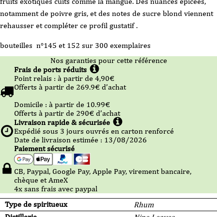
fruits exotiques cuits comme la mangue.
Des nuances épicées,
notamment de poivre gris, et des notes de sucre blond viennent
rehausser et compléter ce profil gustatif
.
bouteilles n°145 et 152 sur 300 exemplaires
Nos garanties pour cette référence
Frais de ports réduits
Point relais :
à partir de 4,90
€
Offerts à partir de
269.9
€ d’achat
Domicile :
à partir de 10.99
€
Offerts à partir de
290
€ d’achat
Livraison rapide & sécurisée
Expédié sous
3
jours ouvrés en carton renforcé
Date de livraison estimée : 13/08/2026
Paiement sécurisé
CB, Paypal, Google Pay, Apple Pay, virement bancaire,
chèque et AmeX
4x sans frais avec paypal
Type de spiritueux
Rhum
Distillerie