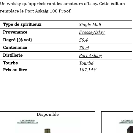
Un whisky qu'apprécieront les amateurs d'Islay. Cette édition
remplace le Port Askaig 100 Proof.
Type de spiritueux
Single Malt
Provenance
Ecosse/Islay
Degré (% vol)
59.4
Contenance
70 cl
Distillerie
Port Askaig
Tourbe
Tourbé
Prix au litre
107,14
€
Disponible