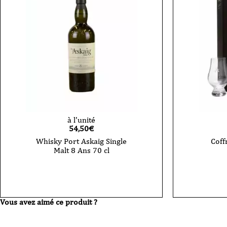
à l'unité
54,50
€
Whisky Port Askaig Single
Coff
Malt 8 Ans 70 cl
quantité
de
Whisky
Port
Askaig
Vous avez aimé ce produit ?
Single
Malt
8