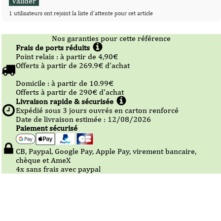
1 utilisateurs ont rejoint la liste d'attente pour cet article
Nos garanties pour cette référence
Frais de ports réduits
Point relais :
à partir de 4,90
€
Offerts à partir de
269.9
€ d’achat
Domicile :
à partir de 10.99
€
Offerts à partir de
290
€ d’achat
Livraison rapide & sécurisée
Expédié sous
3
jours ouvrés en carton renforcé
Date de livraison estimée : 12/08/2026
Paiement sécurisé
CB, Paypal, Google Pay, Apple Pay, virement bancaire,
chèque et AmeX
4x sans frais avec paypal