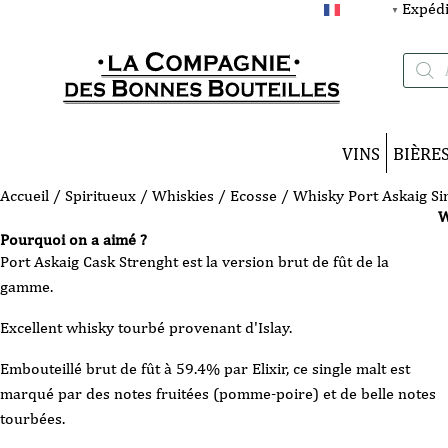
Expédi
FRANÇAIS
▼
Recherc
de
produits
VINS
BIÈRE
Accueil
/
Spiritueux
/
Whiskies
/
Ecosse
/ Whisky Port Askaig Sin
W
Pourquoi on a aimé ?
Port Askaig Cask Strenght est la version brut de fût de la
gamme.
Excellent whisky tourbé provenant d'Islay.
Embouteillé brut de fût à 59.4% par Elixir, ce single malt est
marqué par des notes fruitées (pomme-poire) et de belle notes
tourbées.