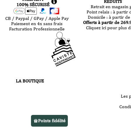
RÉDUITS
100% SÉCURISÉ
Retrait en magasin g
Point relais :
à partir 
Domicile :
à partir de
CB / Paypal / GPay / Apple Pay
Offerts à partir de
269.
Paiement en 4x sans frais
Cliquez ici pour plus d
Facturation Professionnelle
LA BOUTIQUE
30 route de Castres
81000 Albi
Les 
Votre boutique vous accueille
Condi
du
mardi au samedi
de 10h à 13h
Points fidélité
et de 14h à 22h