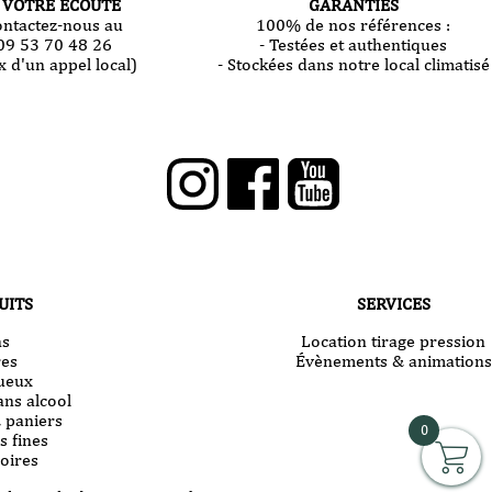
 VOTRE ÉCOUTE
GARANTIES
ontactez-nous au
100% de nos références :
09 53 70 48 26
- Testées et authentiques
x d'un appel local)
- Stockées dans notre local climatisé
UITS
SERVICES
ns
Location tirage pression
res
Évènements & animations
tueux
ans alcool
& paniers
0
s fines
oires