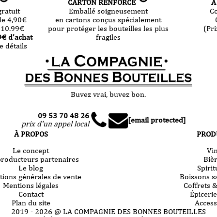
CARTON RENFORCÉ
À
ratuit
Emballé soigneusement
C
de 4,90
€
en cartons conçus spécialement
 10.99
€
pour protéger les bouteilles les plus
(Pri
9
€ d’achat
fragiles
e détails
Buvez vrai, buvez bon.
09 53 70 48 26
[email protected]
prix d'un appel local
À PROPOS
PROD
Le concept
Vi
producteurs partenaires
Biè
Le blog
Spiri
tions générales de vente
Boissons s
Mentions légales
Coffrets 
Contact
Épicerie
Plan du site
Access
2019 -
2026
@ LA COMPAGNIE DES BONNES BOUTEILLES