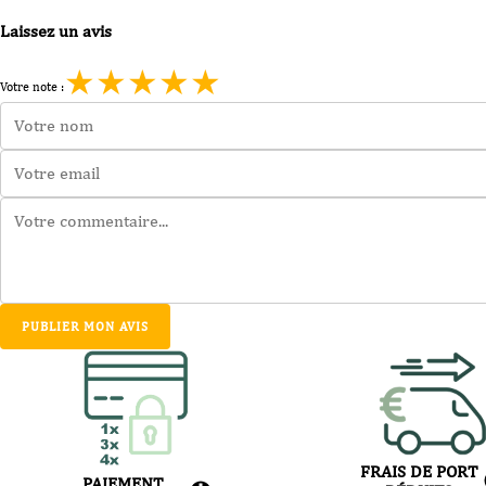
Ans
70
Laissez un avis
cl
★
★
★
★
★
Votre note :
PUBLIER MON AVIS
FRAIS DE PORT
PAIEMENT