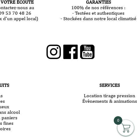
 VOTRE ÉCOUTE
GARANTIES
ontactez-nous au
100% de nos références :
09 53 70 48 26
- Testées et authentiques
x d'un appel local)
- Stockées dans notre local climatisé
UITS
SERVICES
ns
Location tirage pression
res
Évènements & animations
tueux
ans alcool
& paniers
0
s fines
oires