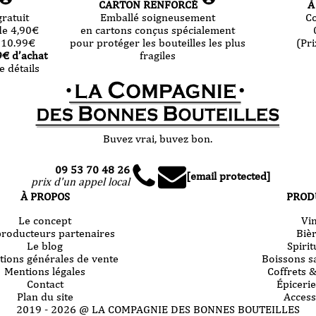
CARTON RENFORCÉ
À
ratuit
Emballé soigneusement
C
de 4,90
€
en cartons conçus spécialement
 10.99
€
pour protéger les bouteilles les plus
(Pri
9
€ d’achat
fragiles
e détails
Buvez vrai, buvez bon.
09 53 70 48 26
[email protected]
prix d'un appel local
À PROPOS
PROD
Le concept
Vi
producteurs partenaires
Biè
Le blog
Spiri
tions générales de vente
Boissons s
Mentions légales
Coffrets 
Contact
Épicerie
Plan du site
Access
2019 -
2026
@ LA COMPAGNIE DES BONNES BOUTEILLES