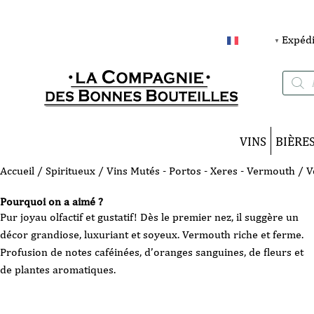
Expédi
FRANÇAIS
▼
Recherc
de
produits
VINS
BIÈRE
Accueil
/
Spiritueux
/
Vins Mutés - Portos - Xeres - Vermouth
/ V
Pourquoi on a aimé ?
Pur joyau olfactif et gustatif! Dès le premier nez, il suggère un
décor grandiose, luxuriant et soyeux. Vermouth riche et ferme.
Profusion de notes caféinées, d’oranges sanguines, de fleurs et
de plantes aromatiques.