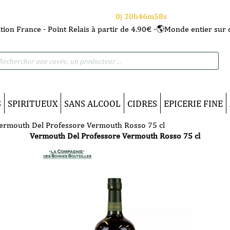
⌛Ce Week-end : 10€ de remise dès 150€ d'achat
avec le code CANICULE
0j 20h46m57s
tion France - Point Relais à partir de 4.90€ -🌎Monde entier sur 
he
S
SPIRITUEUX
SANS ALCOOL
CIDRES
EPICERIE FINE
ermouth Del Professore Vermouth Rosso 75 cl
Vermouth Del Professore Vermouth Rosso 75 cl