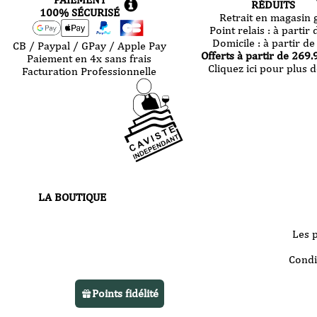
RÉDUITS
100% SÉCURISÉ
Retrait en magasin g
Point relais :
à partir 
Domicile :
à partir de
CB / Paypal / GPay / Apple Pay
Offerts à partir de
269.
Paiement en 4x sans frais
Cliquez ici pour plus d
Facturation Professionnelle
LA BOUTIQUE
30 route de Castres
81000 Albi
Les 
Votre boutique vous accueille
Condi
du
mardi au samedi
de 10h à 13h
Points fidélité
et de 14h à 22h