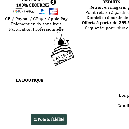
RÉDUITS
100% SÉCURISÉ
Retrait en magasin g
Point relais :
à partir 
Domicile :
à partir de
CB / Paypal / GPay / Apple Pay
Offerts à partir de
269.
Paiement en 4x sans frais
Cliquez ici pour plus d
Facturation Professionnelle
LA BOUTIQUE
30 route de Castres
81000 Albi
Les 
Votre boutique vous accueille
Condi
du
mardi au samedi
de 10h à 13h
Points fidélité
et de 14h à 22h