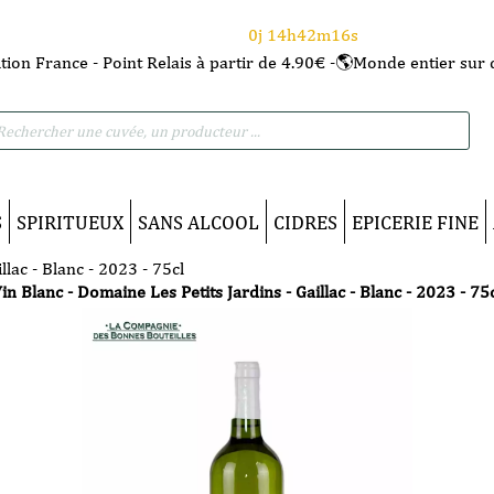
⌛Ce Week-end : 10€ de remise dès 150€ d'achat
avec le code CANICULE
0j 14h42m15s
tion France - Point Relais à partir de 4.90€ -🌎Monde entier sur 
he
S
SPIRITUEUX
SANS ALCOOL
CIDRES
EPICERIE FINE
llac - Blanc - 2023 - 75cl
in Blanc - Domaine Les Petits Jardins - Gaillac - Blanc - 2023 - 75