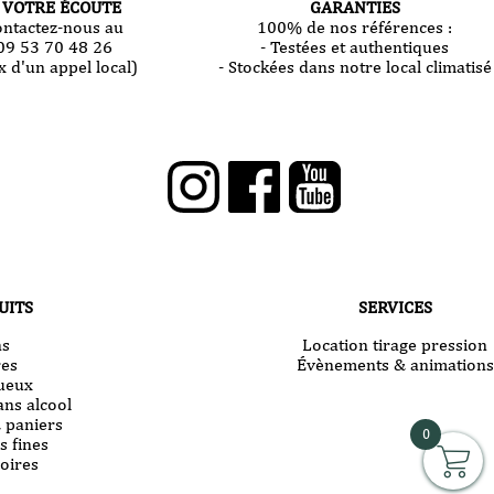
 VOTRE ÉCOUTE
GARANTIES
ontactez-nous au
100% de nos références :
09 53 70 48 26
- Testées et authentiques
x d'un appel local)
- Stockées dans notre local climatisé
UITS
SERVICES
ns
Location tirage pression
res
Évènements & animations
tueux
ans alcool
& paniers
0
s fines
oires