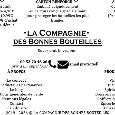
CARTON RENFORCÉ
À
ratuit
Emballé soigneusement
C
de 4,90
€
en cartons conçus spécialement
 10.99
€
pour protéger les bouteilles les plus
(Pri
9
€ d’achat
fragiles
e détails
Buvez vrai, buvez bon.
09 53 70 48 26
[email protected]
prix d'un appel local
À PROPOS
PROD
Le concept
Vi
producteurs partenaires
Biè
Le blog
Spiri
tions générales de vente
Boissons s
Mentions légales
Coffrets 
Contact
Épicerie
Plan du site
Access
2019 -
2026
@ LA COMPAGNIE DES BONNES BOUTEILLES