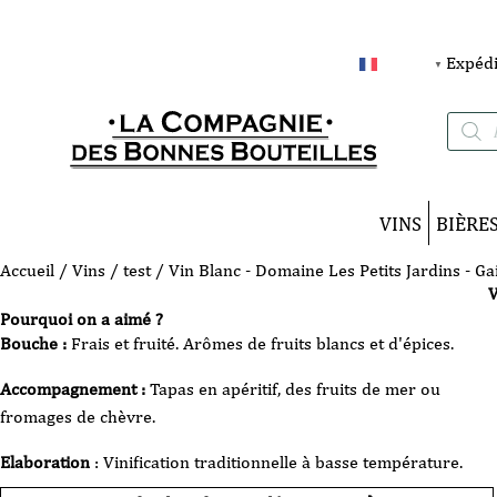
Expédi
FRANÇAIS
▼
Recherc
de
produits
VINS
BIÈRE
Accueil
/
Vins
/
test
/ Vin Blanc - Domaine Les Petits Jardins - Gai
V
Pourquoi on a aimé ?
Bouche :
Frais et fruité. Arômes de fruits blancs et d'épices.
Accompagnement :
Tapas en apéritif, des fruits de mer ou
fromages de chèvre.
Elaboration
: Vinification traditionnelle à basse température.