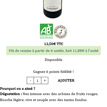
12,50
€
TTC
5% de remise à partir de 6 unités. Soit
11,88
€
à l'unité
Disponible
Gagnez 6 points fidélité !
AJOUTER
-
+
quantité
de
Vin
Pourquoi on a aimé ?
Rouge
-
Dégustation :
Nez intense avec des arômes de fruits rouges.
Sylvain
Bruneau
Bouche légère, vive et souple avec des tanins fondus.
-
St
Nicolas