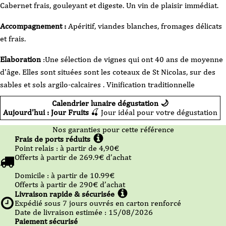
Cabernet frais, gouleyant et digeste. Un vin de plaisir immédiat.
de
Bourgueuil
-
Pentes
Accompagnement :
Apéritif, viandes blanches, fromages délicats
-
2024
et frais.
-
75cl
Elaboration
:Une sélection de vignes qui ont 40 ans de moyenne
d'âge. Elles sont situées sont les coteaux de St Nicolas, sur des
sables et sols argilo-calcaires . Vinification traditionnelle
Calendrier lunaire dégustation 🌙
Aujourd'hui : Jour Fruits
🍒 Jour idéal pour votre dégustation
Nos garanties pour cette référence
Frais de ports réduits
Point relais :
à partir de 4,90
€
Offerts à partir de
269.9
€ d’achat
Domicile :
à partir de 10.99
€
Offerts à partir de
290
€ d’achat
Livraison rapide & sécurisée
Expédié sous
7
jours ouvrés en carton renforcé
Date de livraison estimée : 15/08/2026
Paiement sécurisé