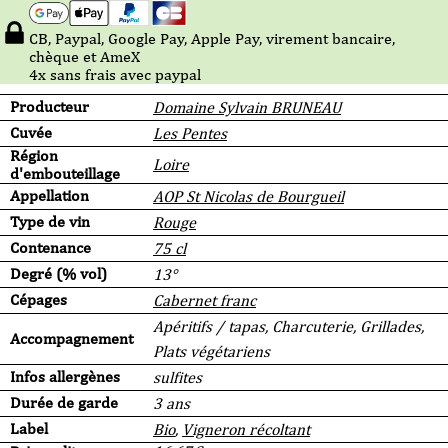
CB, Paypal, Google Pay, Apple Pay, virement bancaire,
chèque et AmeX
4x sans frais avec paypal
Producteur
Domaine Sylvain BRUNEAU
Cuvée
Les Pentes
Région
Loire
d'embouteillage
Appellation
AOP St Nicolas de Bourgueil
Type de vin
Rouge
Contenance
75 cl
Degré (% vol)
13°
Cépages
Cabernet franc
Apéritifs / tapas, Charcuterie, Grillades,
Accompagnement
Plats végétariens
Infos allergènes
sulfites
Durée de garde
3 ans
Label
Bio
,
Vigneron récoltant