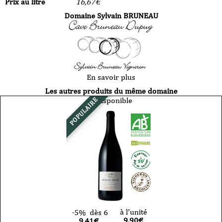
Prix au litre
16,67
€
Domaine Sylvain BRUNEAU
En savoir plus
Les autres produits du même domaine
Indisponible
POPULAIRE
à l'unité
-5%
dès 6
9,90
€
9,41€