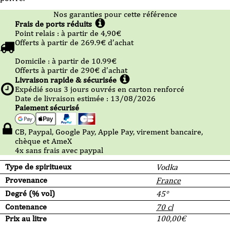
Nos garanties pour cette référence
Frais de ports réduits
Point relais :
à partir de 4,90
€
Offerts à partir de
269.9
€ d’achat
Domicile :
à partir de 10.99
€
Offerts à partir de
290
€ d’achat
Livraison rapide & sécurisée
Expédié sous
3
jours ouvrés en carton renforcé
Date de livraison estimée : 13/08/2026
Paiement sécurisé
CB, Paypal, Google Pay, Apple Pay, virement bancaire,
chèque et AmeX
4x sans frais avec paypal
Type de spiritueux
Vodka
Provenance
France
Degré (% vol)
45°
Contenance
70 cl
Prix au litre
100,00
€