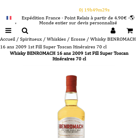
⌛Ce Week-end : 10€ de remise dès 150€ d'achat
avec le code CANICULE
0j 19h49m28s
Expédition France - Point Relais à partir de 4.90€ -🌎
Monde entier sur devis personnalisé
FRANÇAIS
▼
Accueil
/
Spiritueux
/
Whiskies
/
Ecosse
/ Whisky BENROMACH
16 ans 2009 1st Fill Super Toscan Itinéraires 70 cl
Whisky BENROMACH 16 ans 2009 1st Fill Super Toscan
Itinéraires 70 cl