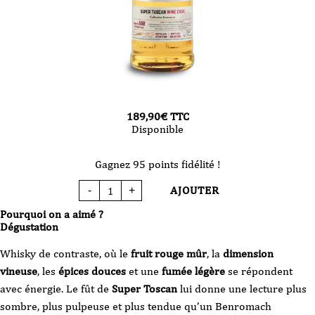
189,90
€
TTC
Disponible
Gagnez 95 points fidélité !
AJOUTER
-
+
quantité
de
Whisky
Pourquoi on a aimé ?
BENROMACH
16
Dégustation
ans
2009
1st
Whisky de contraste, où le
fruit rouge mûr
, la
dimension
Fill
Super
vineuse
, les
épices douces
et une
fumée légère
se répondent
Toscan
Itinéraires
avec énergie. Le fût de
Super Toscan
lui donne une lecture plus
70
cl
sombre, plus pulpeuse et plus tendue qu’un Benromach