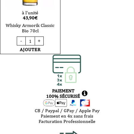
à l'unité
43,90
€
Whisky Armorik Classic
Bio 70cl
quantité
-
+
de
Whisky
AJOUTER
Armorik
Classic
Bio
70cl
PAIEMENT
100% SÉCURISÉ
CB / Paypal / GPay / Apple Pay
Paiement en 4x sans frais
Facturation Professionnelle