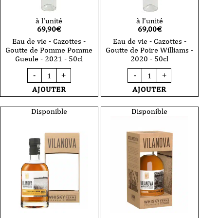
à l'unité
à l'unité
69,90
€
69,00
€
Eau de vie - Cazottes -
Eau de vie - Cazottes -
Goutte de Pomme Pomme
Goutte de Poire Williams -
Gueule - 2021 - 50cl
2020 - 50cl
quantité
quantité
-
+
-
+
de
de
Eau
Eau
AJOUTER
AJOUTER
de
de
vie
vie
-
-
Disponible
Disponible
Cazottes
Cazottes
-
-
Goutte
Goutte
de
de
Pomme
Poire
Pomme
Williams
Gueule
-
-
2020
2021
-
-
50cl
50cl