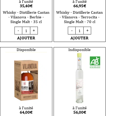
à l'unité
à l'unité
35,40
€
66,95
€
Whisky - Distillerie Castan
Whisky - Distillerie Castan
- Vilanova - Berbie -
- Vilanova - Terrocita -
Single Malt - 35 cl
Single Malt - 70 cl
quantité
quantité
-
+
-
+
de
de
Whisky
Whisky
AJOUTER
AJOUTER
-
-
Distillerie
Distillerie
Castan
Castan
Disponible
Indisponible
-
-
Vilanova
Vilanova
-
-
Berbie
Terrocita
-
-
Single
Single
Malt
Malt
-
-
35
70
cl
cl
à l'unité
à l'unité
64,00
€
56,00
€