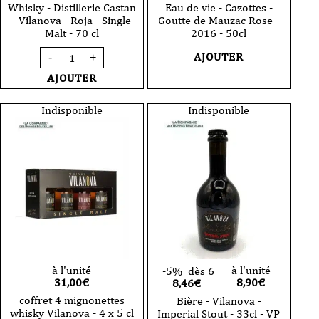
Whisky - Distillerie Castan
Eau de vie - Cazottes -
- Vilanova - Roja - Single
Goutte de Mauzac Rose -
Malt - 70 cl
2016 - 50cl
quantité
AJOUTER
-
+
de
Whisky
AJOUTER
-
Distillerie
Castan
Indisponible
Indisponible
-
Vilanova
-
Roja
-
Single
Malt
-
70
cl
à l'unité
à l'unité
-5%
dès 6
31,00
€
8,90
€
8,46€
coffret 4 mignonettes
Bière - Vilanova -
whisky Vilanova - 4 x 5 cl
Imperial Stout - 33cl - VP