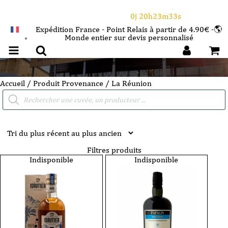
⌛Ce Week-end : 10€ de remise dès 150€ d'achat
avec le code CANICULE
0j 20h23m32s
Expédition France - Point Relais à partir de 4.90€ -🌎
Monde entier sur devis personnalisé
FRANÇAIS
▼
La Réunion
Accueil
/ Produit Provenance / La Réunion
Recherche
de
produits
Filtres produits
Indisponible
Indisponible