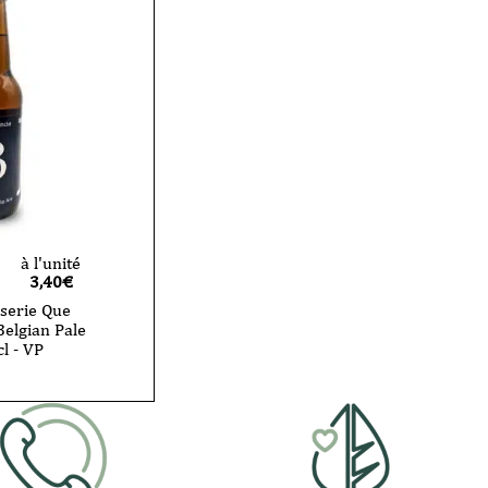
à l'unité
3,40
€
sserie Que
 Belgian Pale
cl - VP