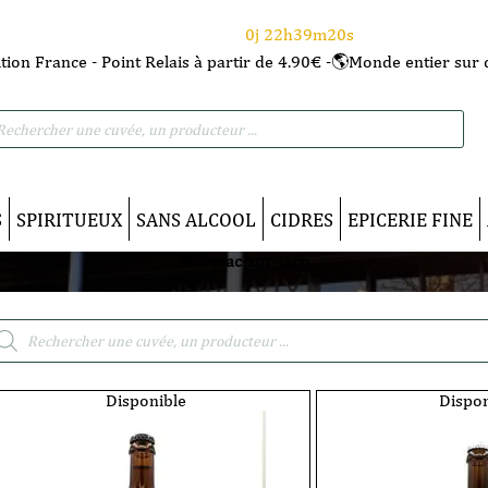
⌛Ce Week-end : 10€ de remise dès 150€ d'achat
avec le code CANICULE
0j 22h39m19s
tion France - Point Relais à partir de 4.90€ -🌎Monde entier sur 
he
S
SPIRITUEUX
SANS ALCOOL
CIDRES
EPICERIE FINE
Marssac-sur-tarn
cherche
duits
Disponible
Dispon