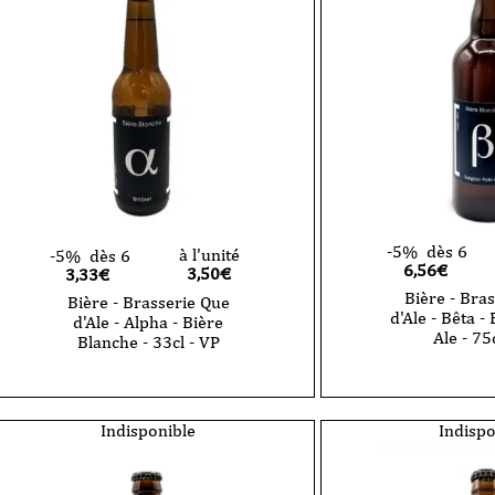
Gamma
Alpha
-
-
Belgian
Bière
Blonde
Blanche
Ale
-
-
75cl
75cl
-
-
VP
VP
-5%
dès 6
à l'unité
-5%
dès 6
6,56€
3,50
€
3,33€
Bière - Bra
Bière - Brasserie Que
d'Ale - Bêta -
d'Ale - Alpha - Bière
Ale - 75
Blanche - 33cl - VP
quantité
de
Bière
-
Indisponible
Indispo
Brasserie
Que
d'Ale
-