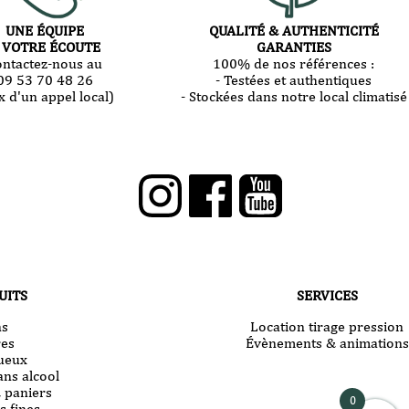
UNE ÉQUIPE
QUALITÉ & AUTHENTICITÉ
 VOTRE ÉCOUTE
GARANTIES
ontactez-nous au
100% de nos références :
09 53 70 48 26
- Testées et authentiques
x d'un appel local)
- Stockées dans notre local climatisé
UITS
SERVICES
ns
Location tirage pression
res
Évènements & animations
tueux
ans alcool
& paniers
0
s fines