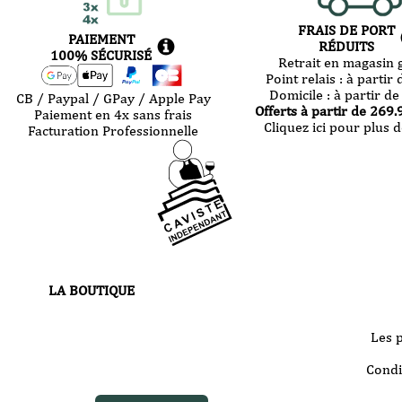
FRAIS DE PORT
PAIEMENT
RÉDUITS
100% SÉCURISÉ
Retrait en magasin g
Point relais :
à partir 
Domicile :
à partir de
CB / Paypal / GPay / Apple Pay
Offerts à partir de
269.
Paiement en 4x sans frais
Cliquez ici pour plus d
Facturation Professionnelle
LA BOUTIQUE
30 route de Castres
81000 Albi
Les 
Votre boutique vous accueille
Condi
du
mardi au samedi
de 10h à 13h