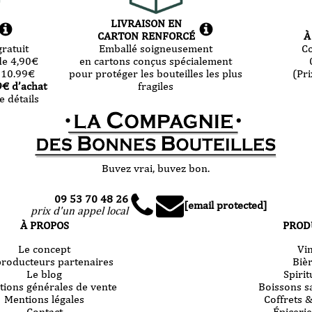
LIVRAISON EN
CARTON RENFORCÉ
À
ratuit
Emballé soigneusement
C
de 4,90
€
en cartons conçus spécialement
 10.99
€
pour protéger les bouteilles les plus
(Pri
9
€ d’achat
fragiles
e détails
Buvez vrai, buvez bon.
09 53 70 48 26
[email protected]
prix d'un appel local
À PROPOS
PROD
Le concept
Vi
producteurs partenaires
Biè
Le blog
Spiri
tions générales de vente
Boissons s
Mentions légales
Coffrets 
Contact
Épicerie