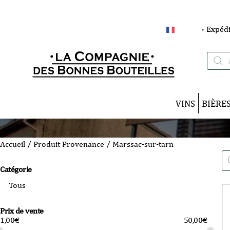
Expédi
FRANÇAIS
▼
Recherc
de
produits
VINS
BIÈRE
Accueil
/ Produit Provenance / Marssac-sur-tarn
Re
de
Catégorie
pro
Prix de vente
1,00
€
50,00
€