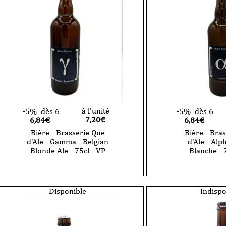
à l'unité
-5%
dès 6
-5%
dès 6
7,20
€
6,84€
6,84€
Bière - Brasserie Que
Bière - Bra
d'Ale - Gamma - Belgian
d'Ale - Alp
Blonde Ale - 75cl - VP
Blanche - 
quantité
quantité
de
de
Bière
Bière
-
-
Disponible
Indispo
Brasserie
Brasserie
Que
Que
d'Ale
d'Ale
-
-