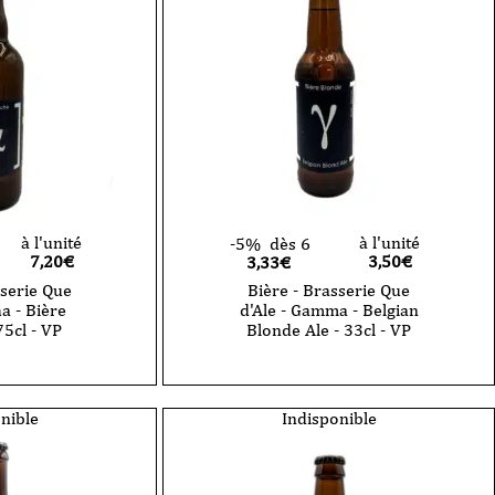
à l'unité
à l'unité
-5%
dès 6
7,20
€
3,50
€
3,33€
sserie Que
Bière - Brasserie Que
ha - Bière
d'Ale - Gamma - Belgian
75cl - VP
Blonde Ale - 33cl - VP
quantité
de
Bière
-
nible
Indisponible
Brasserie
Que
d'Ale
-