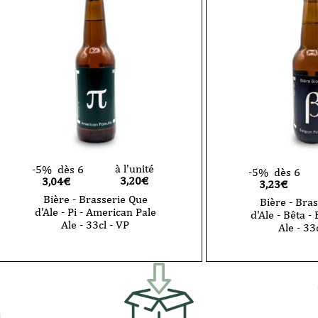
Alpha
-
Bière
Blanche
-
33cl
-
VP
à l'unité
-5%
dès 6
-5%
dès 6
3,20
€
3,04€
3,23€
Bière - Brasserie Que
Bière - Bra
d'Ale - Pi - American Pale
d'Ale - Bêta -
Ale - 33cl - VP
Ale - 33