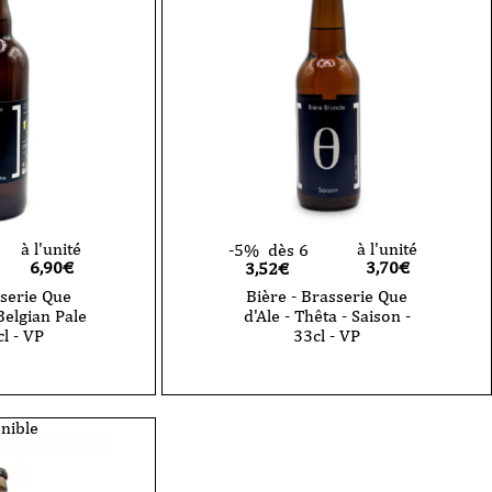
Gamma
-
Belgian
Blonde
Ale
-
33cl
-
VP
à l'unité
à l'unité
-5%
dès 6
6,90
€
3,70
€
3,52€
sserie Que
Bière - Brasserie Que
 Belgian Pale
d'Ale - Thêta - Saison -
cl - VP
33cl - VP
nible