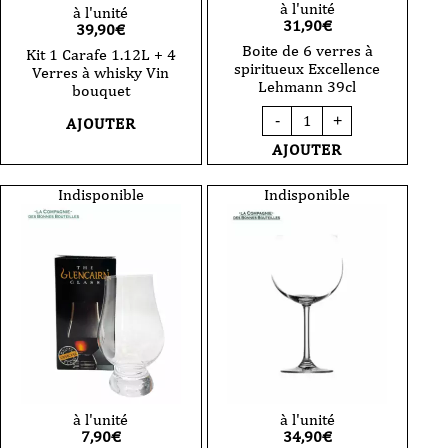
à l'unité
à l'unité
31,90
€
39,90
€
Boite de 6 verres à
Kit 1 Carafe 1.12L + 4
spiritueux Excellence
Verres à whisky Vin
Lehmann 39cl
bouquet
quantité
-
+
AJOUTER
de
Boite
AJOUTER
de
6
verres
Indisponible
Indisponible
à
spiritueux
Excellence
Lehmann
39cl
à l'unité
à l'unité
7,90
€
34,90
€