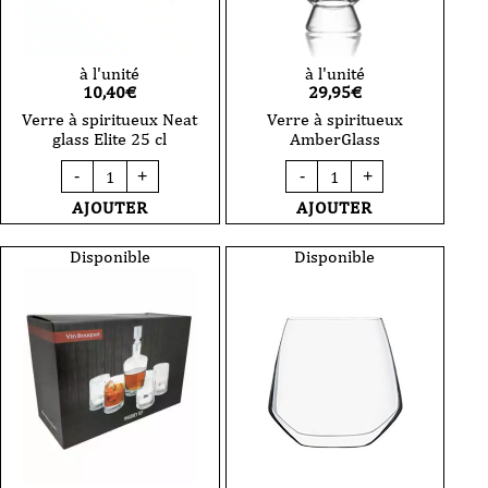
à l'unité
à l'unité
10,40
€
29,95
€
Verre à spiritueux Neat
Verre à spiritueux
glass Elite 25 cl
AmberGlass
quantité
quantité
-
+
-
+
de
de
Verre
Verre
AJOUTER
AJOUTER
à
à
spiritueux
spiritueux
Neat
AmberGlass
Disponible
Disponible
glass
Elite
25
cl