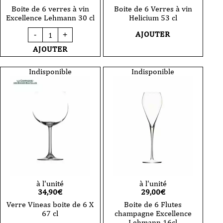
Boite de 6 verres à vin
Boite de 6 Verres à vin
Excellence Lehmann 30 cl
Helicium 53 cl
quantité
AJOUTER
-
+
de
Boite
AJOUTER
de
6
verres
Indisponible
Indisponible
à
vin
Excellence
Lehmann
30
cl
à l'unité
à l'unité
34,90
€
29,00
€
Verre Vineas boite de 6 X
Boite de 6 Flutes
67 cl
champagne Excellence
Lehmann 16cl