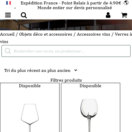
Expédition France - Point Relais à partir de 4.90€ -🌎
Monde entier sur devis personnalisé
FRANÇAIS
▼
Verres à vins
Accueil
/
Objets déco et accessoires
/
Accessoires vins
/ Verres à
vins
Recherche
de
produits
Filtres produits
Disponible
Disponible