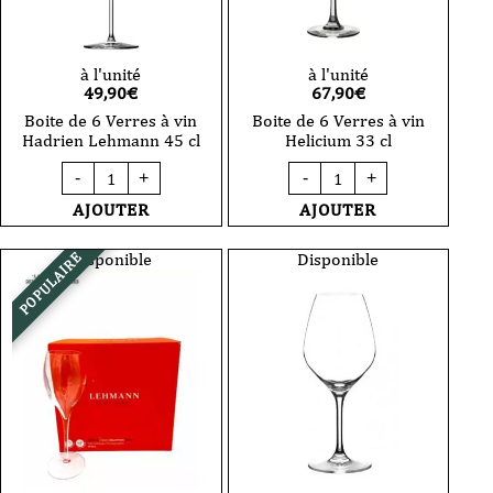
à l'unité
à l'unité
49,90
€
67,90
€
Boite de 6 Verres à vin
Boite de 6 Verres à vin
Hadrien Lehmann 45 cl
Helicium 33 cl
quantité
quantité
-
+
-
+
de
de
Boite
Boite
AJOUTER
AJOUTER
de
de
6
6
Verres
Verres
Disponible
Disponible
POPULAIRE
à
à
vin
vin
Hadrien
Helicium
Lehmann
33
45
cl
cl