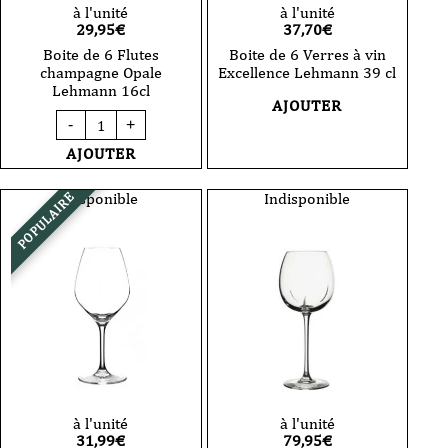
à l'unité
à l'unité
29,95
€
37,70
€
Boite de 6 Flutes
Boite de 6 Verres à vin
champagne Opale
Excellence Lehmann 39 cl
Lehmann 16cl
AJOUTER
quantité
-
+
de
Boite
AJOUTER
de
6
Flutes
Disponible
Indisponible
POPULAIRE
champagne
Opale
Lehmann
16cl
à l'unité
à l'unité
31,99
€
79,95
€