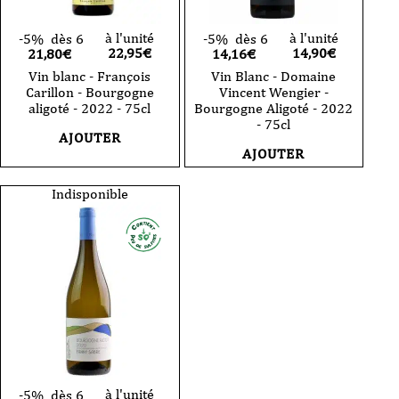
à l'unité
à l'unité
-5%
dès 6
-5%
dès 6
22,95
€
14,90
€
21,80€
14,16€
Vin blanc - François
Vin Blanc - Domaine
Carillon - Bourgogne
Vincent Wengier -
aligoté - 2022 - 75cl
Bourgogne Aligoté - 2022
- 75cl
AJOUTER
AJOUTER
Indisponible
à l'unité
-5%
dès 6