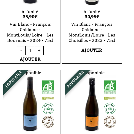
à l'unité
à l'unité
35,90
€
30,95
€
Vin Blanc - François
Vin Blanc - François
Chidaine -
Chidaine -
MontLouis/Loire - Les
MontLouis/Loire - Les
Bournais - 2024 - 75cl
Choisilles - 2023 - 75cl
quantité
AJOUTER
-
+
de
Vin
AJOUTER
Blanc
-
François
Disponible
Indisponible
POPULAIRE
POPULAIRE
Chidaine
-
MontLouis/Loire
-
Les
Bournais
-
2024
-
75cl