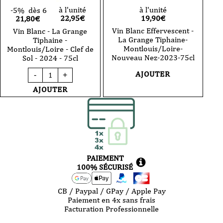
à l'unité
à l'unité
-5%
dès 6
22,95
€
19,90
€
21,80€
Vin Blanc Effervescent -
Vin Blanc - La Grange
La Grange Tiphaine-
Tiphaine -
Montlouis/Loire-
Montlouis/Loire - Clef de
Nouveau Nez-2023-75cl
Sol - 2024 - 75cl
quantité
AJOUTER
-
+
de
Vin
AJOUTER
Blanc
-
La
Grange
Tiphaine
-
Montlouis/Loire
-
PAIEMENT
Clef
de
100% SÉCURISÉ
Sol
-
2024
CB / Paypal / GPay / Apple Pay
-
Paiement en 4x sans frais
75cl
Facturation Professionnelle