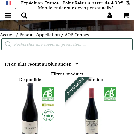
Expédition France - Point Relais à partir de 4.90€ -🌎
Monde entier sur devis personnalisé
FRANÇAIS
▼
AOP Cahors
Accueil
/ Produit Appellation / AOP Cahors
Recherche
de
produits
Filtres produits
Disponible
Disponible
POPULAIRE