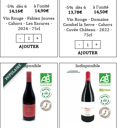
-
à l'unité
-5%
dès 6
75cl
à l'unité
-5%
dès 6
14,90
€
14,16€
14,50
€
13,78€
Vin Rouge - Fabien Jouves
Vin Rouge - Domaine
- Cahors - Les Escures -
Combel la Serre - Cahors
2024 - 75cl
- Cuvée Château - 2022 -
75cl
quantité
-
+
de
quantité
-
+
Vin
AJOUTER
de
Rouge
Vin
AJOUTER
-
Rouge
Fabien
-
Jouves
Domaine
Indisponible
Indisponible
POPULAIRE
-
Combel
Cahors
la
-
Serre
Les
-
Escures
Cahors
-
-
2024
Cuvée
-
Château
75cl
-
2022
-
75cl