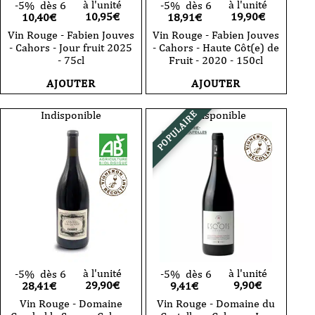
à l'unité
à l'unité
-5%
dès 6
-5%
dès 6
10,95
€
19,90
€
10,40€
18,91€
Vin Rouge - Fabien Jouves
Vin Rouge - Fabien Jouves
- Cahors - Jour fruit 2025
- Cahors - Haute Côt(e) de
- 75cl
Fruit - 2020 - 150cl
AJOUTER
AJOUTER
Indisponible
Indisponible
POPULAIRE
à l'unité
à l'unité
-5%
dès 6
-5%
dès 6
29,90
€
9,90
€
28,41€
9,41€
Vin Rouge - Domaine
Vin Rouge - Domaine du