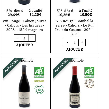
à l'unité
à l'unité
-5%
dès 6
-5%
dès 6
31,20
€
10,80
€
29,64€
10,26€
Vin Rouge - Fabien Jouves
Vin Rouge - Combel la
- Cahors - Les Escures -
Serre - Cahors - Le Pur
2023 - 150cl magnum
Fruit du Causse - 2024 -
75cl
quantité
-
+
de
quantité
-
+
Vin
de
AJOUTER
Rouge
Vin
AJOUTER
-
Rouge
Fabien
-
Jouves
Combel
Disponible
Disponible
POPULAIRE
POPULAIRE
-
la
Cahors
Serre
-
-
Les
Cahors
Escures
-
-
Le
2023
Pur
-
Fruit
150cl
du
magnum
Causse
-
2024