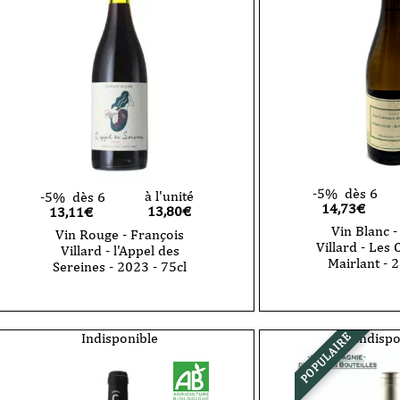
-5%
dès 6
à l'unité
-5%
dès 6
14,73€
13,80
€
13,11€
Vin Blanc -
Vin Rouge - François
Villard - Les
Villard - l'Appel des
Mairlant - 
Sereines - 2023 - 75cl
quantité
de
Vin
Rouge
Indisponible
Indispo
POPULAIRE
-
François
Villard
-