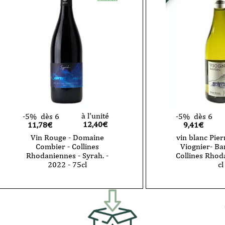
l'Appel
des
Sereines
-
2023
-
75cl
à l'unité
-5%
dès 6
-5%
dès 6
12,40
€
11,78€
9,41€
Vin Rouge - Domaine
vin blanc Pier
Combier - Collines
Viognier- Ba
Rhodaniennes - Syrah. -
Collines Rhod
2022 - 75cl
cl