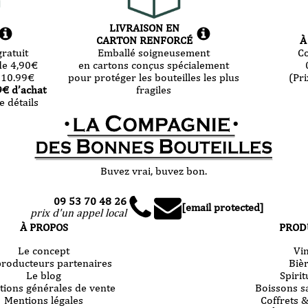
LIVRAISON EN
CARTON RENFORCÉ
À
ratuit
Emballé soigneusement
C
de 4,90
€
en cartons conçus spécialement
 10.99
€
pour protéger les bouteilles les plus
(Pri
9
€ d’achat
fragiles
e détails
Buvez vrai, buvez bon.
09 53 70 48 26
[email protected]
prix d'un appel local
À PROPOS
PROD
Le concept
Vi
producteurs partenaires
Biè
Le blog
Spiri
tions générales de vente
Boissons s
Mentions légales
Coffrets 