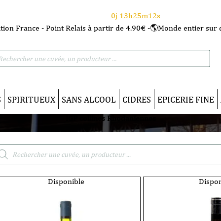
⌛Ce Week-end : 10€ de remise dès 150€ d'achat
avec le code CANICULE
0j 13h25m11s
tion France - Point Relais à partir de 4.90€ -🌎Monde entier sur 
he
S
SPIRITUEUX
SANS ALCOOL
CIDRES
EPICERIE FINE
IGP collines Rhodaniennes
cherche
duits
Disponible
Dispon