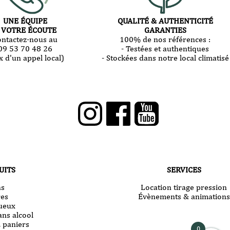
UNE ÉQUIPE
QUALITÉ & AUTHENTICITÉ
 VOTRE ÉCOUTE
GARANTIES
ontactez-nous au
100% de nos références :
09 53 70 48 26
- Testées et authentiques
x d'un appel local)
- Stockées dans notre local climatisé
UITS
SERVICES
ns
Location tirage pression
res
Évènements & animations
tueux
ans alcool
& paniers
0