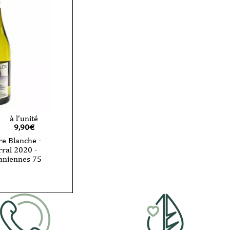
à l'unité
9,90
€
re Blanche -
rral 2020 -
aniennes 75