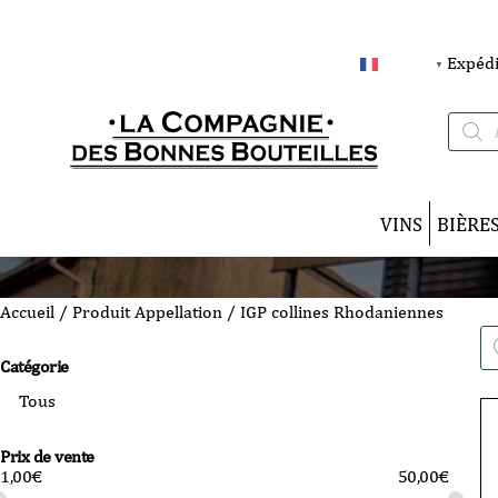
Expédi
FRANÇAIS
▼
Recherc
de
produits
VINS
BIÈRE
Accueil
/ Produit Appellation / IGP collines Rhodaniennes
Re
de
Catégorie
pro
Prix de vente
1,00
€
50,00
€