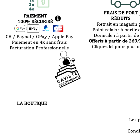
FRAIS DE PORT
PAIEMENT
RÉDUITS
100% SÉCURISÉ
Retrait en magasin g
Point relais :
à partir 
Domicile :
à partir de
CB / Paypal / GPay / Apple Pay
Offerts à partir de
269.
Paiement en 4x sans frais
Cliquez ici pour plus d
Facturation Professionnelle
LA BOUTIQUE
30 route de Castres
81000 Albi
Les 
Votre boutique vous accueille
Condi
du
mardi au samedi