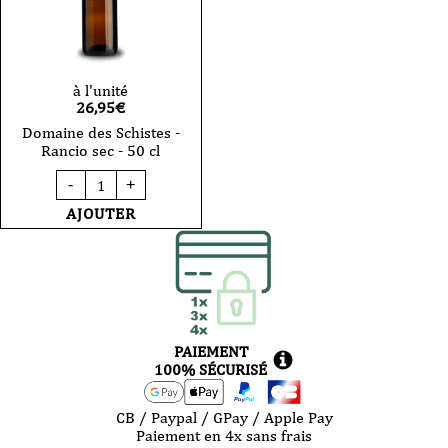
à l'unité
26,95
€
Domaine des Schistes -
Rancio sec - 50 cl
quantité
-
+
de
Domaine
AJOUTER
des
Schistes
-
Rancio
sec
-
50
cl
PAIEMENT
100% SÉCURISÉ
CB / Paypal / GPay / Apple Pay
Paiement en 4x sans frais