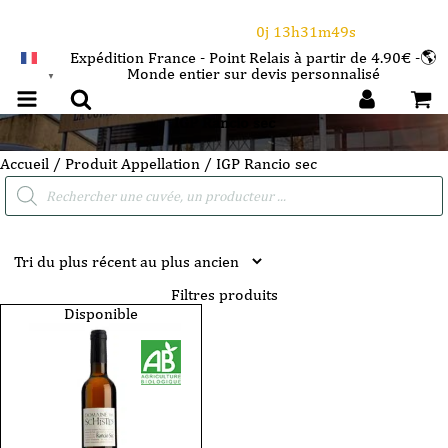
⌛Ce Week-end : 10€ de remise dès 150€ d'achat
avec le code CANICULE
0j 13h31m49s
Expédition France - Point Relais à partir de 4.90€ -🌎
Monde entier sur devis personnalisé
FRANÇAIS
▼
IGP Rancio sec
Accueil
/ Produit Appellation / IGP Rancio sec
Recherche
de
produits
Filtres produits
Disponible