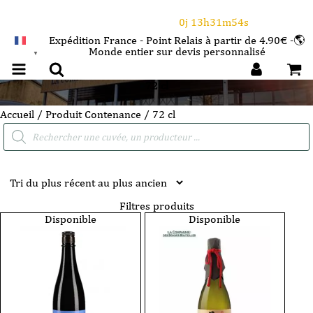
⌛Ce Week-end : 10€ de remise dès 150€ d'achat
avec le code CANICULE
0j 13h31m53s
Expédition France - Point Relais à partir de 4.90€ -🌎
Monde entier sur devis personnalisé
FRANÇAIS
▼
72 cl
Accueil
/ Produit Contenance / 72 cl
Recherche
de
produits
Filtres produits
Disponible
Disponible