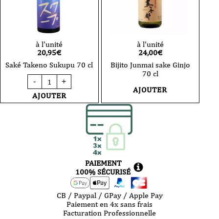
à l'unité
à l'unité
20,95
€
24,00
€
Saké Takeno Sukupu 70 cl
Bijito Junmai sake Ginjo
70 cl
quantité
-
+
de
AJOUTER
Saké
AJOUTER
Takeno
Sukupu
70
cl
PAIEMENT
100% SÉCURISÉ
CB / Paypal / GPay / Apple Pay
Paiement en 4x sans frais
Facturation Professionnelle