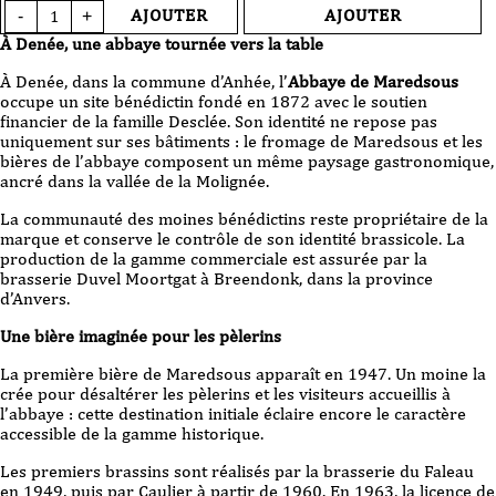
quantité
AJOUTER
AJOUTER
-
+
de
Bière
À Denée, une abbaye tournée vers la table
Maredsous
Blonde
À Denée, dans la commune d’Anhée, l’
Abbaye de Maredsous
VC
occupe un site bénédictin fondé en 1872 avec le soutien
33cl
financier de la famille Desclée. Son identité ne repose pas
uniquement sur ses bâtiments : le fromage de Maredsous et les
bières de l’abbaye composent un même paysage gastronomique,
ancré dans la vallée de la Molignée.
La communauté des moines bénédictins reste propriétaire de la
marque et conserve le contrôle de son identité brassicole. La
production de la gamme commerciale est assurée par la
brasserie Duvel Moortgat à Breendonk, dans la province
d’Anvers.
Une bière imaginée pour les pèlerins
La première bière de Maredsous apparaît en 1947. Un moine la
crée pour désaltérer les pèlerins et les visiteurs accueillis à
l’abbaye : cette destination initiale éclaire encore le caractère
accessible de la gamme historique.
Les premiers brassins sont réalisés par la brasserie du Faleau
en 1949, puis par Caulier à partir de 1960. En 1963, la licence de