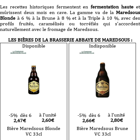
Les recettes historiques fermentent en
fermentation haute
e
mûrissent deux mois en cave. La gamme va de la
Maredsous
Blonde
à 6 % à la Brune à 8 % et à la Triple à 10 %, avec des
profils fruités, caramélisés ou torréfiés qui s’accordent
naturellement avec le fromage de Maredsous.
LES BIÈRES DE LA BRASSERIE
ABBAYE DE MAREDSOUS
:
Disponible
Indisponible
à l'unité
à l'unité
-5%
dès 6
-5%
dès 6
2,60
€
2,80
€
2,47€
2,66€
Bière Maredsous Blonde
Bière Maredsous Brune
VC 33cl
VC 33cl