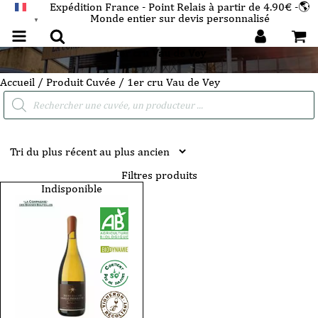
Expédition France - Point Relais à partir de 4.90€ -🌎
Monde entier sur devis personnalisé
FRANÇAIS
▼
1er cru Vau de Vey
Accueil
/ Produit Cuvée / 1er cru Vau de Vey
Recherche
de
produits
Filtres produits
Indisponible