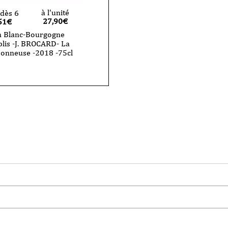
à l'unité
dès 6
27,90
€
51€
n Blanc-Bourgogne
lis -J. BROCARD- La
sonneuse -2018 -75cl