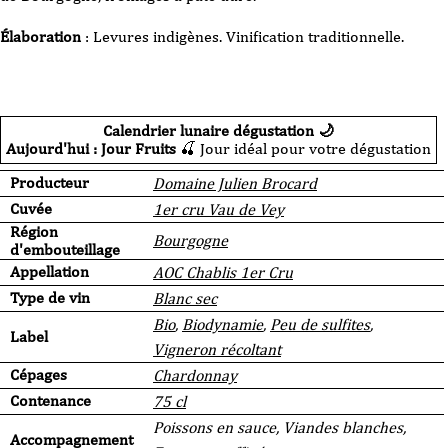
Élaboration
: Levures indigènes. Vinification traditionnelle.
Calendrier lunaire dégustation 🌙
Aujourd'hui : Jour Fruits
🍒 Jour idéal pour votre dégustation
Producteur
Domaine Julien Brocard
Cuvée
1er cru Vau de Vey
Région
Bourgogne
d'embouteillage
Appellation
AOC Chablis 1er Cru
Type de vin
Blanc sec
Bio
,
Biodynamie
,
Peu de sulfites
,
Label
Vigneron récoltant
Cépages
Chardonnay
Contenance
75 cl
Poissons en sauce, Viandes blanches,
Accompagnement