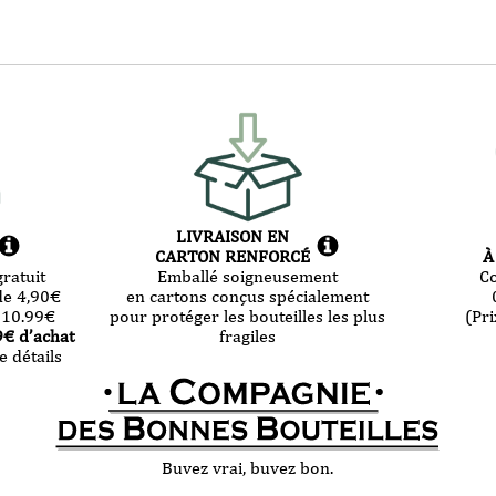
LIVRAISON EN
CARTON RENFORCÉ
À
ratuit
Emballé soigneusement
C
de 4,90
€
en cartons conçus spécialement
 10.99
€
pour protéger les bouteilles les plus
(Pri
9
€ d’achat
fragiles
e détails
Buvez vrai, buvez bon.