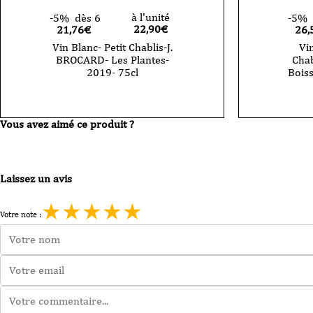
à l'unité
-5%
dès 6
-5%
22,90
€
21,76€
26,
Vin Blanc- Petit Chablis-J.
Vi
BROCARD- Les Plantes-
Chab
2019- 75cl
Bois
Vous avez aimé ce produit ?
Laissez un avis
★
★
★
★
★
Votre note :