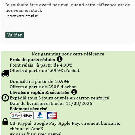
Je souhaite être averti par mail quand cette référence est de
nouveau en stock
Entrez votre email ici
Nos garanties pour cette référence
Frais de ports réduits
Point relais :
à partir de 4,90
€
Offerts à partir de
269.9
€ d’achat
Domicile :
à partir de 10.99
€
Offerts à partir de
290
€ d’achat
Livraison rapide & sécurisée
Expédié sous
3
jours ouvrés en carton renforcé
Date de livraison estimée : 11/08/2026
Paiement sécurisé
CB, Paypal, Google Pay, Apple Pay, virement bancaire,
chèque et AmeX
4x sans frais avec paypal