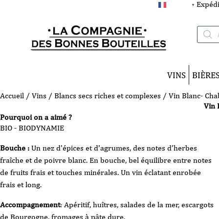
Expédi
FRANÇAIS
▼
Recherc
de
produits
VINS
BIÈRE
Accueil
/
Vins
/
Blancs secs riches et complexes
/ Vin Blanc- Cha
Vin 
Pourquoi on a aimé ?
BIO - BIODYNAMIE
Bouche :
Un nez d'épices et d'agrumes, des notes d’herbes
fraîche et de poivre blanc. En bouche, bel équilibre entre notes
de fruits frais et touches minérales. Un vin éclatant enrobée
frais et long.
Accompagnement
: Apéritif, huîtres, salades de la mer, escargots
de Bourgogne, fromages à pâte dure.