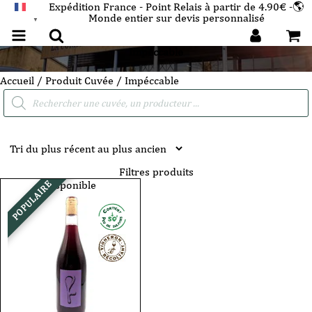
Expédition France - Point Relais à partir de 4.90€ -🌎
Monde entier sur devis personnalisé
FRANÇAIS
▼
Impéccable
Accueil
/ Produit Cuvée / Impéccable
Recherche
de
produits
Filtres produits
Disponible
POPULAIRE