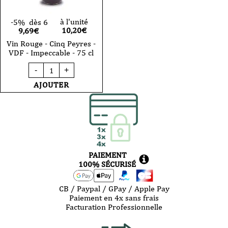
à l'unité
-5%
dès 6
10,20
€
9,69€
Vin Rouge - Cinq Peyres -
VDF - Impeccable - 75 cl
quantité
-
+
de
Vin
AJOUTER
Rouge
-
Cinq
Peyres
-
VDF
-
Impeccable
PAIEMENT
-
75
100% SÉCURISÉ
cl
CB / Paypal / GPay / Apple Pay
Paiement en 4x sans frais
Facturation Professionnelle