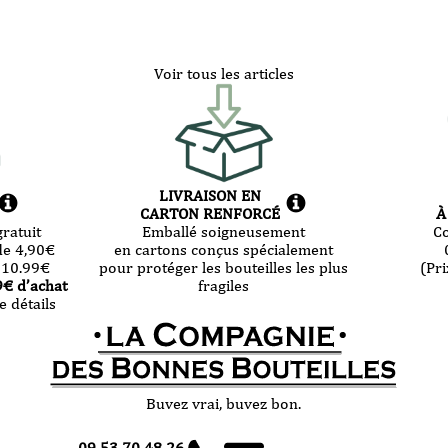
Voir tous les articles
LIVRAISON EN
CARTON RENFORCÉ
À
ratuit
Emballé soigneusement
C
de 4,90
€
en cartons conçus spécialement
 10.99
€
pour protéger les bouteilles les plus
(Pri
9
€ d’achat
fragiles
e détails
Buvez vrai, buvez bon.
09 53 70 48 26