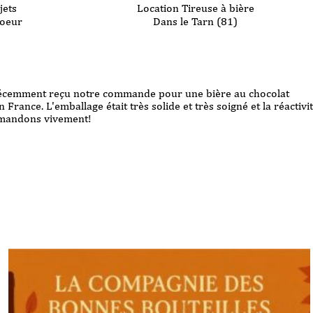
Location Tireuse à bière
jets
Dans le Tarn (81)
coeur
 j'ai dû contacter le service clientèle : amabilité, réactivité et
je n'hésiterai pas à renouveler l'expérience chez La Cie des Bonne