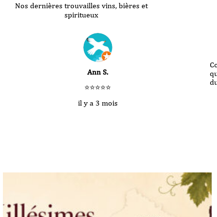
Nos dernières trouvailles vins, bières et
spiritueux
Po
Isabel S.
ef
Bo
⭐⭐⭐⭐⭐
il y a un an