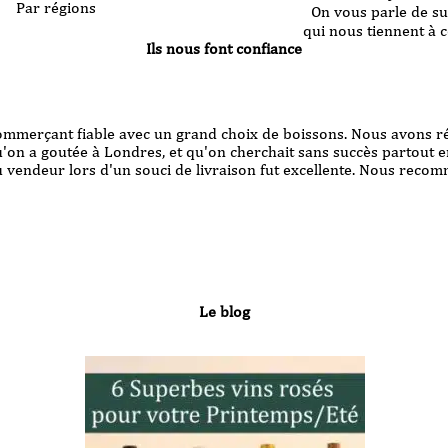
Par régions
On vous parle de su
qui nous tiennent à 
Ils nous font confiance
ur ma première commande sur le site et suite a un petit contretemps
ficacité!! Le cadeau est arrivé à bon port parfaitement emballé, 
uteilles. Merci!
Le blog