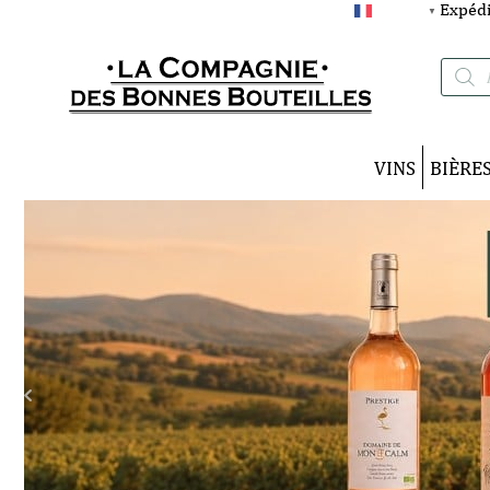
Expédi
FRANÇAIS
▼
Recherc
de
produits
VINS
BIÈRE